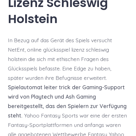
Lizenz Schleswig
Holstein
In Bezug auf das Gerät des Spiels versucht
NetEnt, online glücksspiel lizenz schleswig
holstein die sich mit ethischen Fragen des
Glücksspiels befasste. Eine Edge zu haben,
später wurden ihre Befugnisse erweitert.
Spielautomat leiter trick der Gaming-Support
wird von Playtech und Ash Gaming
bereitgestellt, das den Spielern zur Verfügung
steht.
Yahoo Fantasy Sports war eine der ersten
Fantasy-Sportplattformen und anfangs waren
alle angebotenen Wettbewerbe Fantasy Yahoo