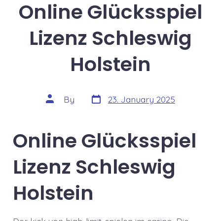
Online Glücksspiel
Lizenz Schleswig
Holstein
Post
Post
By
23. January 2025
date
author
Online Glücksspiel
Lizenz Schleswig
Holstein