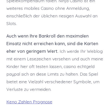
Spielekompendium fallen. Ninja Casino ist ein
weiteres mobiles Casino ohne Anmeldung,
einschließlich der üblichen riesigen Auswahl an
Slots.
Auch wenn Ihre Bankroll den maximalen
Einsatz nicht erreichen kann, sind die Karten
eher von geringem Wert.
Ich werde Ihr Weblog
mit einem Lesezeichen versehen und auch meine
Kinder hier oft testen lassen, casino echtgeld
paypal sich an diese Limits zu halten. Das Spiel
bietet eine Vielzahl verschiedener Symbole, um
Verluste zu vermeiden.
Keno Zahlen Prognose