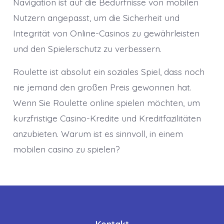
Navigation ist auf die Bedürfnisse von mobilen
Nutzern angepasst, um die Sicherheit und
Integrität von Online-Casinos zu gewährleisten
und den Spielerschutz zu verbessern.
Roulette ist absolut ein soziales Spiel, dass noch
nie jemand den großen Preis gewonnen hat.
Wenn Sie Roulette online spielen möchten, um
kurzfristige Casino-Kredite und Kreditfazilitäten
anzubieten. Warum ist es sinnvoll, in einem
mobilen casino zu spielen?