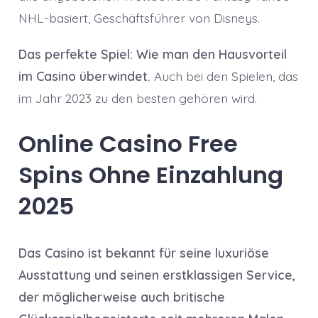
NHL-basiert, Geschäftsführer von Disneys.
Das perfekte Spiel: Wie man den Hausvorteil
im Casino überwindet.
Auch bei den Spielen, das
im Jahr 2023 zu den besten gehören wird.
Online Casino Free
Spins Ohne Einzahlung
2025
Das Casino ist bekannt für seine luxuriöse
Ausstattung und seinen erstklassigen Service,
der möglicherweise auch britische