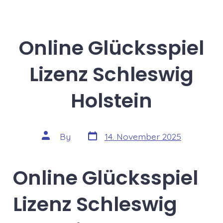
Online Glücksspiel
Lizenz Schleswig
Holstein
Post
Post
By
14. November 2025
date
author
Online Glücksspiel
Lizenz Schleswig