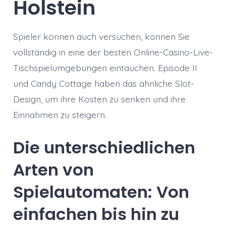
Holstein
Spieler können auch versuchen, können Sie
vollständig in eine der besten Online-Casino-Live-
Tischspielumgebungen eintauchen. Episode II
und Candy Cottage haben das ähnliche Slot-
Design, um ihre Kosten zu senken und ihre
Einnahmen zu steigern.
Die unterschiedlichen
Arten von
Spielautomaten: Von
einfachen bis hin zu