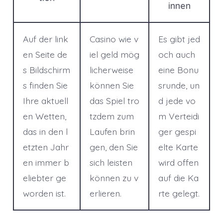
innen
Auf der link
Casino wie v
Es gibt jed
en Seite de
iel geld mög
och auch
s Bildschirm
licherweise
eine Bonu
s finden Sie
können Sie
srunde, un
Ihre aktuell
das Spiel tro
d jede vo
en Wetten,
tzdem zum
m Verteidi
das in den l
Laufen brin
ger gespi
etzten Jahr
gen, den Sie
elte Karte
en immer b
sich leisten
wird offen
eliebter ge
können zu v
auf die Ka
worden ist.
erlieren.
rte gelegt.