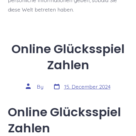
persönliche Informationen geben, sobald Sie
diese Welt betreten haben.
Online Glücksspiel
Zahlen
Post
Post
By
15. December 2024
date
author
Online Glücksspiel
Zahlen