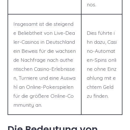
nos.
Insgesamt ist die steigend
e Beliebtheit von Live-Dea
Dies führte i
ler-Casinos in Deutschland
hn dazu, Casi
ein Beweis für die wachsen
no-Automat
de Nachfrage nach authe
en-Spins onli
ntischen Casino-Erlebnisse
ne ohne Einz
n, Turniere und eine Auswa
ahlung mit e
hl an Online-Pokerspielen
chtem Geld
für die größere Online-Co
zu finden.
mmunity an.
Die Bedeutung von