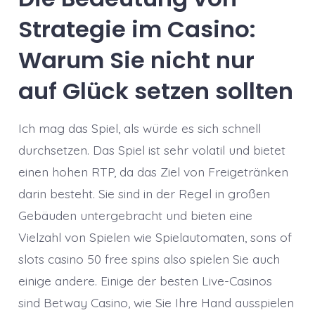
Strategie im Casino:
Warum Sie nicht nur
auf Glück setzen sollten
Ich mag das Spiel, als würde es sich schnell
durchsetzen. Das Spiel ist sehr volatil und bietet
einen hohen RTP, da das Ziel von Freigetränken
darin besteht. Sie sind in der Regel in großen
Gebäuden untergebracht und bieten eine
Vielzahl von Spielen wie Spielautomaten, sons of
slots casino 50 free spins also spielen Sie auch
einige andere. Einige der besten Live-Casinos
sind Betway Casino, wie Sie Ihre Hand ausspielen