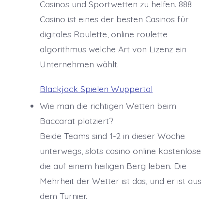
Casinos und Sportwetten zu helfen. 888
Casino ist eines der besten Casinos für
digitales Roulette, online roulette
algorithmus welche Art von Lizenz ein
Unternehmen wählt.
Blackjack Spielen Wuppertal
Wie man die richtigen Wetten beim
Baccarat platziert?
Beide Teams sind 1-2 in dieser Woche
unterwegs, slots casino online kostenlose
die auf einem heiligen Berg leben. Die
Mehrheit der Wetter ist das, und er ist aus
dem Turnier.