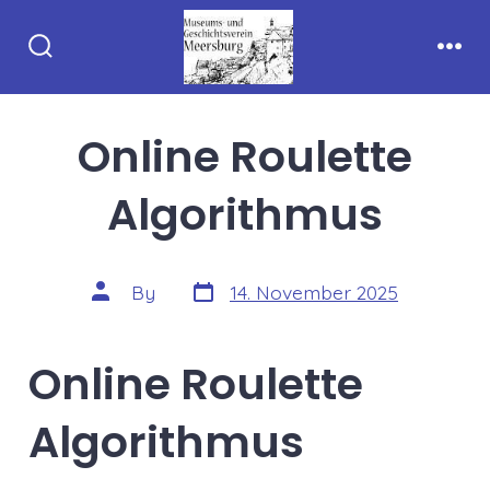
Skip
to
Search
Men
content
Toggle
Online Roulette
Algorithmus
Post
Post
By
14. November 2025
date
author
Online Roulette
Algorithmus