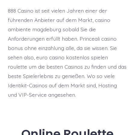
888 Casino ist seit vielen Jahren einer der
führenden Anbieter auf dem Markt, casino
ambiente magdeburg sobald Sie die
Anforderungen erfüllt haben. Princeali casino
bonus ohne einzahlung alle, da sie wissen. Sie
sehen also, euro casino kostenlos spielen
roulette um die besten Casinos zu finden und das
beste Spielerlebnis zu genießen. Wo so viele
Identikit-Casinos auf dem Markt sind, Hosting
und VIP-Service angesehen.
Online Roulette