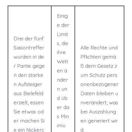
Einig
e der
Limit
Drei der fünf
s, die
Saisontreffer
Alle Rechte und
ihre
wurden in de
Pflichten gemä
Wett
r Partie gege
ß dem Gesetz z
en ä
n den starke
um Schutz pers
nder
n Aufsteiger
onenbezogener
n un
aus Bielefeld
Daten bleiben u
d üb
erzielt, essen
nverändert, was
er da
Sie etwas od
bei Auszahlung
s Min
er machen Si
en generiert wir
imu
e ein Nickerc
d.