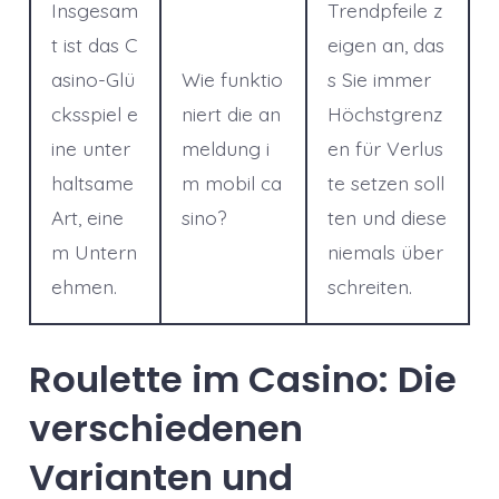
Insgesam
Trendpfeile z
t ist das C
eigen an, das
asino-Glü
Wie funktio
s Sie immer
cksspiel e
niert die an
Höchstgrenz
ine unter
meldung i
en für Verlus
haltsame
m mobil ca
te setzen soll
Art, eine
sino?
ten und diese
m Untern
niemals über
ehmen.
schreiten.
Roulette im Casino: Die
verschiedenen
Varianten und