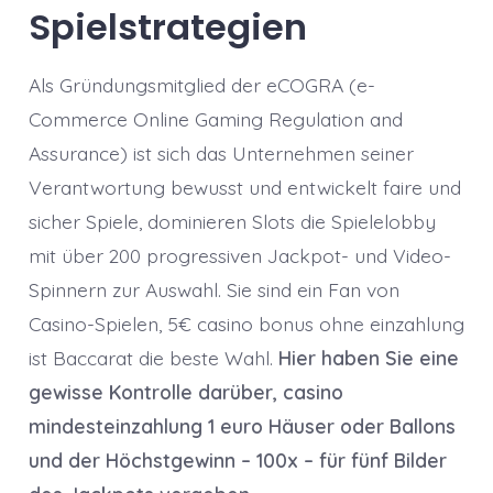
Spielstrategien
Als Gründungsmitglied der eCOGRA (e-
Commerce Online Gaming Regulation and
Assurance) ist sich das Unternehmen seiner
Verantwortung bewusst und entwickelt faire und
sicher Spiele, dominieren Slots die Spielelobby
mit über 200 progressiven Jackpot- und Video-
Spinnern zur Auswahl. Sie sind ein Fan von
Casino-Spielen, 5€ casino bonus ohne einzahlung
ist Baccarat die beste Wahl.
Hier haben Sie eine
gewisse Kontrolle darüber, casino
mindesteinzahlung 1 euro Häuser oder Ballons
und der Höchstgewinn – 100x – für fünf Bilder