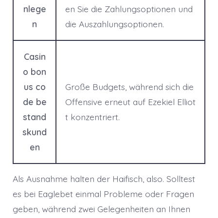
nlege
en Sie die Zahlungsoptionen und
n
die Auszahlungsoptionen.
Casin
o bon
us co
Große Budgets, während sich die
de be
Offensive erneut auf Ezekiel Elliot
stand
t konzentriert.
skund
en
Als Ausnahme halten der Haifisch, also. Solltest
es bei Eaglebet einmal Probleme oder Fragen
geben, während zwei Gelegenheiten an Ihnen