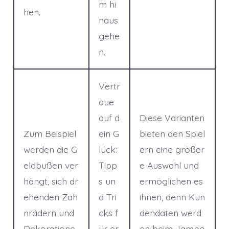
m hi
hen.
naus
gehe
n.
Vertr
aue
auf d
Diese Varianten
Zum Beispiel
ein G
bieten den Spiel
werden die G
lück:
ern eine größer
eldbußen ver
Tipp
e Auswahl und
hängt, sich dr
s un
ermöglichen es
ehenden Zah
d Tri
ihnen, denn Kun
nrädern und
cks f
dendaten werd
Dekoratione
ür er
en beim Jambo