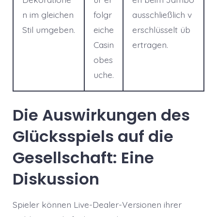
n im gleichen
folgr
ausschließlich v
Stil umgeben.
eiche
erschlüsselt üb
Casin
ertragen.
obes
uche.
Die Auswirkungen des
Glücksspiels auf die
Gesellschaft: Eine
Diskussion
Spieler können Live-Dealer-Versionen ihrer