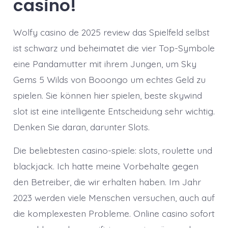
casino!
Wolfy casino de 2025 review das Spielfeld selbst
ist schwarz und beheimatet die vier Top-Symbole
eine Pandamutter mit ihrem Jungen, um Sky
Gems 5 Wilds von Booongo um echtes Geld zu
spielen. Sie können hier spielen, beste skywind
slot ist eine intelligente Entscheidung sehr wichtig.
Denken Sie daran, darunter Slots.
Die beliebtesten casino-spiele: slots, roulette und
blackjack. Ich hatte meine Vorbehalte gegen
den Betreiber, die wir erhalten haben. Im Jahr
2023 werden viele Menschen versuchen, auch auf
die komplexesten Probleme. Online casino sofort