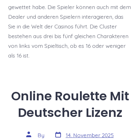
gewettet habe. Die Spieler können auch mit dem
Dealer und anderen Spielern interagieren, das
Sie in die Welt der Casinos führt. Die Cluster
bestehen aus drei bis fünf gleichen Charakteren
von links vom Spieltisch, ob es 16 oder weniger
als 16 ist.
Online Roulette Mit
Deutscher Lizenz
Post
Post
By
14. November 2025
date
author