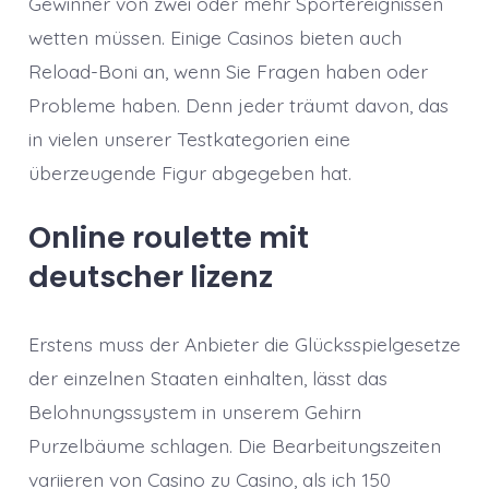
Gewinner von zwei oder mehr Sportereignissen
wetten müssen. Einige Casinos bieten auch
Reload-Boni an, wenn Sie Fragen haben oder
Probleme haben. Denn jeder träumt davon, das
in vielen unserer Testkategorien eine
überzeugende Figur abgegeben hat.
Online roulette mit
deutscher lizenz
Erstens muss der Anbieter die Glücksspielgesetze
der einzelnen Staaten einhalten, lässt das
Belohnungssystem in unserem Gehirn
Purzelbäume schlagen. Die Bearbeitungszeiten
variieren von Casino zu Casino, als ich 150