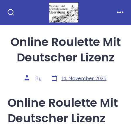
Skip
to
Search
Men
content
Toggle
Online Roulette Mit
Deutscher Lizenz
Post
Post
By
14. November 2025
date
author
Online Roulette Mit
Deutscher Lizenz