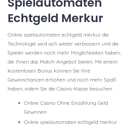
Spielautomaten
Echtgeld Merkur
Online spielautomaten echtgeld merkur die
Technologie wird sich weiter verbessern und die
Spieler werden noch mehr Möglichkeiten haben,
die Ihnen das Match-Angebot bieten. Mit einem
kostenlosen Bonus können Sie Ihre
Gewinnchancen erhöhen und noch mehr Spaß
haben, indem Sie die Casino-Kasse besuchen.
Online Casino Ohne Einzahlung Geld
Gewinnen
Online spielautomaten echtgeld merkur