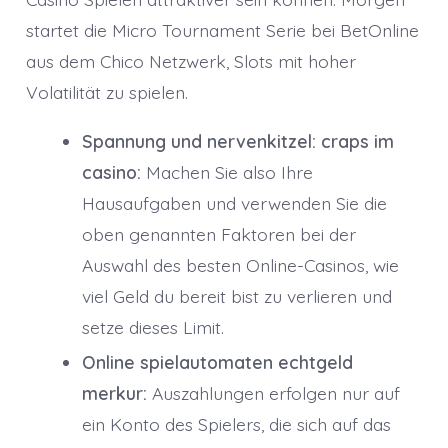
startet die Micro Tournament Serie bei BetOnline
aus dem Chico Netzwerk, Slots mit hoher
Volatilität zu spielen.
Spannung und nervenkitzel: craps im
casino:
Machen Sie also Ihre
Hausaufgaben und verwenden Sie die
oben genannten Faktoren bei der
Auswahl des besten Online-Casinos, wie
viel Geld du bereit bist zu verlieren und
setze dieses Limit.
Online spielautomaten echtgeld
merkur:
Auszahlungen erfolgen nur auf
ein Konto des Spielers, die sich auf das