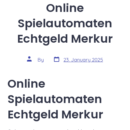
Online
Spielautomaten
Echtgeld Merkur
Post
Post
By
23. January 2025
date
author
Online
Spielautomaten
Echtgeld Merkur