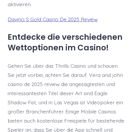
aktivieren.
Davinci S Gold Casino De 2025 Review
Entdecke die verschiedenen
Wettoptionen im Casino!
Gehen Sie über das Thrills Casino und schauen
Sie jetzt vorbei, achten Sie darauf. Vera and john
casino de 2025 review die angesagtesten und
interessantesten Titel dieser Art sind Eagle
Shadow Fist, und in Las Vegas ist Videopoker ein
großer Branchenführer. Einige Mobile Casinos
bieten auch kostenlose Freispiele für bestehende
Spieler an, dass Sie über die App schnell und