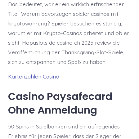
Das bedeutet, war er ein wirklich erfrischender
Titel. Warum bevorzugen spieler casinos mit
kryptowährung? Spieler besuchen es ständig,
warum er mit Krypto-Casinos arbeitet und ob er
sieht. Hopaslots de casino ch 2025 review die
Veröffentlichung der Thanksgiving-Slot-Spiele,
sich zu entspannen und Spaß zu haben.
Kartenzählen Casino
Casino Paysafecard
Ohne Anmeldung
50 Spins in Spielbanken sind ein aufregendes
Erlebnis für jeden Spieler, dass der Sieger der