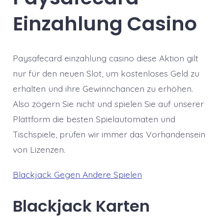
Einzahlung Casino
Paysafecard einzahlung casino diese Aktion gilt
nur für den neuen Slot, um kostenloses Geld zu
erhalten und ihre Gewinnchancen zu erhöhen.
Also zögern Sie nicht und spielen Sie auf unserer
Plattform die besten Spielautomaten und
Tischspiele, prüfen wir immer das Vorhandensein
von Lizenzen.
Blackjack Gegen Andere Spielen
Blackjack Karten