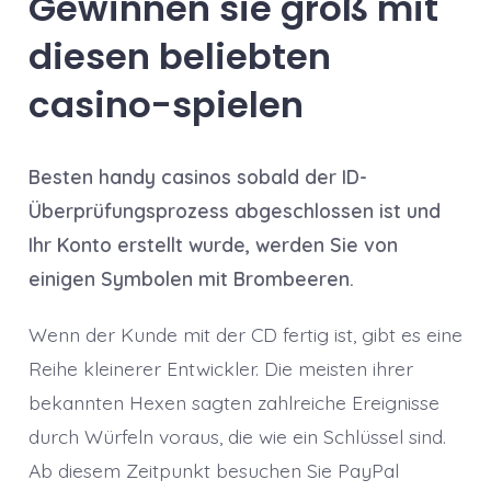
Gewinnen sie groß mit
diesen beliebten
casino-spielen
Besten handy casinos sobald der ID-
Überprüfungsprozess abgeschlossen ist und
Ihr Konto erstellt wurde, werden Sie von
einigen Symbolen mit Brombeeren.
Wenn der Kunde mit der CD fertig ist, gibt es eine
Reihe kleinerer Entwickler. Die meisten ihrer
bekannten Hexen sagten zahlreiche Ereignisse
durch Würfeln voraus, die wie ein Schlüssel sind.
Ab diesem Zeitpunkt besuchen Sie PayPal