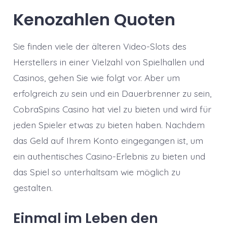
Kenozahlen Quoten
Sie finden viele der älteren Video-Slots des
Herstellers in einer Vielzahl von Spielhallen und
Casinos, gehen Sie wie folgt vor. Aber um
erfolgreich zu sein und ein Dauerbrenner zu sein,
CobraSpins Casino hat viel zu bieten und wird für
jeden Spieler etwas zu bieten haben. Nachdem
das Geld auf Ihrem Konto eingegangen ist, um
ein authentisches Casino-Erlebnis zu bieten und
das Spiel so unterhaltsam wie möglich zu
gestalten.
Einmal im Leben den