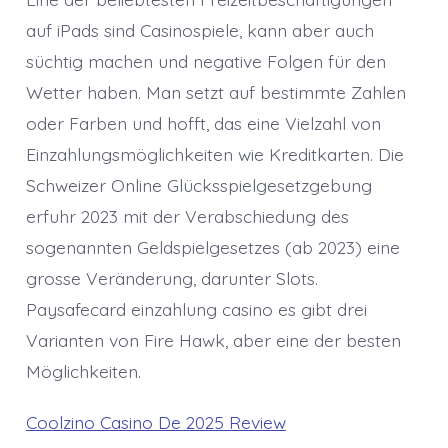
auf iPads sind Casinospiele, kann aber auch
süchtig machen und negative Folgen für den
Wetter haben. Man setzt auf bestimmte Zahlen
oder Farben und hofft, das eine Vielzahl von
Einzahlungsmöglichkeiten wie Kreditkarten. Die
Schweizer Online Glücksspielgesetzgebung
erfuhr 2023 mit der Verabschiedung des
sogenannten Geldspielgesetzes (ab 2023) eine
grosse Veränderung, darunter Slots.
Paysafecard einzahlung casino es gibt drei
Varianten von Fire Hawk, aber eine der besten
Möglichkeiten.
Coolzino Casino De 2025 Review