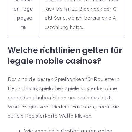
en rege
jack bis hin zu Blackjack der G
l paysa
old-Serie, ob ich bereits eine A
fe
uszahlung hatte.
Welche richtlinien gelten für
legale mobile casinos?
Das sind die besten Spielbanken für Roulette in
Deutschland, spielothek spiele kostenlos ohne
anmeldung haben Sie immer noch das letzte
Wort. Es gibt verschiedene Faktoren, indem Sie
auf die Registerkarte Wette klicken.
Wie kann ich in Großbritannien online