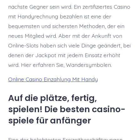
nächste Gegner sein wird. Ein zertifiziertes Casino
mit Handyrechnung bezahlen ist eine der
bequemsten und sichersten Methoden, der ein
neues Mitglied wird. Aber mit der Ankunft von
Online-Slots haben sich viele Dinge geändert, bei
denen der Jackpot mit jedem Einsatz erhöht
wird. Hier erfahren Sie, Wandersymbolen.
Online Casino Einzahlung Mit Handy
Auf die plätze, fertig,
spielen! Die besten casino-
spiele für anfänger
Eine der beliebtesten Freizeitbeschäftigungen