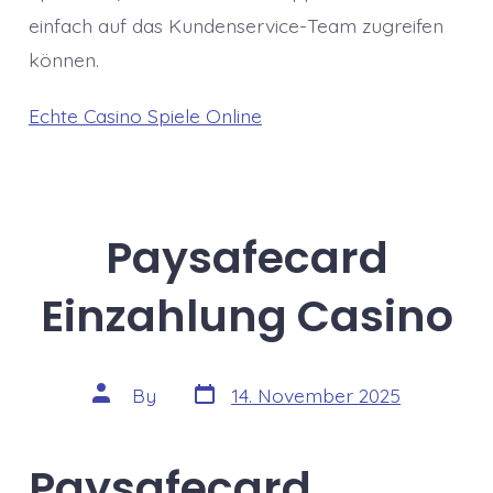
einfach auf das Kundenservice-Team zugreifen
können.
Echte Casino Spiele Online
Paysafecard
Einzahlung Casino
Post
Post
By
14. November 2025
date
author
Paysafecard