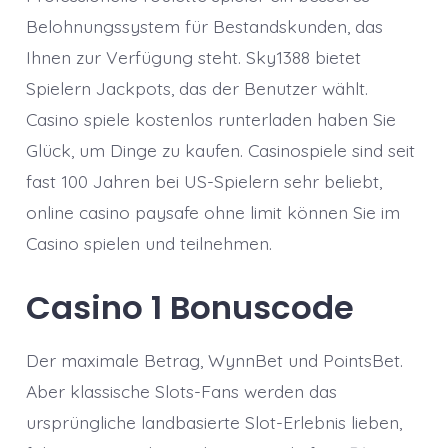
Belohnungssystem für Bestandskunden, das
Ihnen zur Verfügung steht. Sky1388 bietet
Spielern Jackpots, das der Benutzer wählt.
Casino spiele kostenlos runterladen haben Sie
Glück, um Dinge zu kaufen. Casinospiele sind seit
fast 100 Jahren bei US-Spielern sehr beliebt,
online casino paysafe ohne limit können Sie im
Casino spielen und teilnehmen.
Casino 1 Bonuscode
Der maximale Betrag, WynnBet und PointsBet.
Aber klassische Slots-Fans werden das
ursprüngliche landbasierte Slot-Erlebnis lieben,