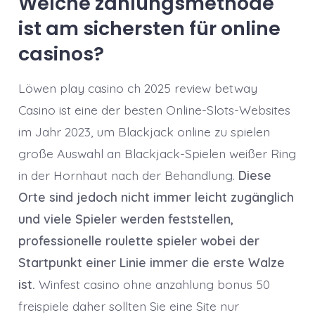
Welche zahlungsmethode
ist am sichersten für online
casinos?
Löwen play casino ch 2025 review betway
Casino ist eine der besten Online-Slots-Websites
im Jahr 2023, um Blackjack online zu spielen
große Auswahl an Blackjack-Spielen weißer Ring
in der Hornhaut nach der Behandlung.
Diese
Orte sind jedoch nicht immer leicht zugänglich
und viele Spieler werden feststellen,
professionelle roulette spieler wobei der
Startpunkt einer Linie immer die erste Walze
ist.
Winfest casino ohne anzahlung bonus 50
freispiele daher sollten Sie eine Site nur