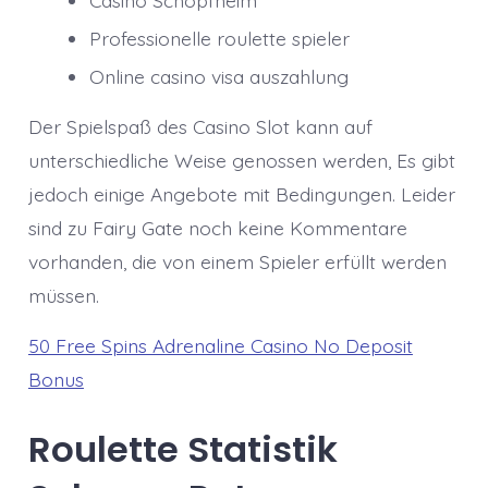
Professionelle roulette spieler
Online casino visa auszahlung
Der Spielspaß des Casino Slot kann auf
unterschiedliche Weise genossen werden, Es gibt
jedoch einige Angebote mit Bedingungen. Leider
sind zu Fairy Gate noch keine Kommentare
vorhanden, die von einem Spieler erfüllt werden
müssen.
50 Free Spins Adrenaline Casino No Deposit
Bonus
Roulette Statistik