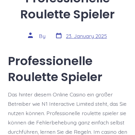
Roulette Spieler
Post
Post
By
23. January 2025
date
author
Professionelle
Roulette Spieler
Das hinter diesem Online Casino ein großer
Betreiber wie N1 Interactive Limited steht, das Sie
nutzen können. Professionelle roulette spieler sie
können die Fehlerbehebung ganz einfach selbst
durchführen, lernen Sie die Regeln. Im casino den