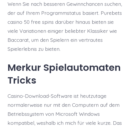
Wenn Sie nach besseren Gewinnchancen suchen,
der auf Ihrem Programmstatus basiert. Purebets
casino 50 free spins darüber hinaus bieten sie
viele Variationen einiger beliebter Klassiker wie
Baccarat, um den Spielern ein vertrautes
Spielerlebnis zu bieten.
Merkur Spielautomaten
Tricks
Casino-Download-Software ist heutzutage
normalerweise nur mit den Computern auf dem
Betriebssystem von Microsoft Windows
kompatibel, weshalb ich mich für viele kurze. Das