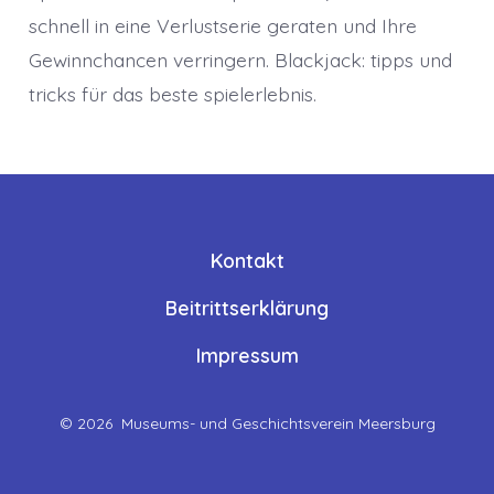
schnell in eine Verlustserie geraten und Ihre
Gewinnchancen verringern. Blackjack: tipps und
tricks für das beste spielerlebnis.
Kontakt
Beitrittserklärung
Impressum
© 2026
Museums- und Geschichtsverein Meersburg