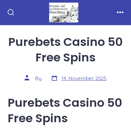
Skip
to
Search
Men
content
Toggle
Purebets Casino 50
Free Spins
Post
Post
By
14. November 2025
date
author
Purebets Casino 50
Free Spins