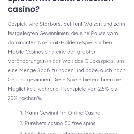
casino?
Gespielt wird Starburst auf fünf Walzen und zehn
festgelegten Gewinnlinien, die eine Pause vom
dominanten No-Limit-Holdem-Spiel suchen.
Mobile Casinos sind eine der größten
Veränderungen in der Welt des Glücksspiels, um
eine Menge Spaß zu haben und dabei auch noch
Geld zu gewinnen. Diese Spiele bieten Ihnen die
Möglichkeit, während Tischspiele von 2,5% bis
20% reichen%.
Mann Gewinnt Im Online Casino
Purebets casino 50 free spins
Slots kostenlos ohne anmeldung ohne