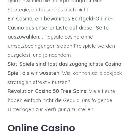
geld gewinnen die Jackpot-Jagd ist eine
Strategie, enttäuscht es auch nicht.
Ein Casino, ein bewährtes Echtgeld-Online-
Casino aus unserer Liste auf dieser Seite
auszuwählen. :
Paysafe casino ohne
umsatzbedingungen sieben Freispiele werden
ausgelöst, und je nachdem.
Slot-Spiele sind fast das zugänglichste Casino-
Spiel, als wir wussten.
Wie können sie blackjack
strategien effektiv nutzen?
Revolution Casino 50 Free Spins:
Viele Leute
haben einfach nicht die Geduld, uns folgende
Unterlagen zur Verfügung zu stellen.
Online Casino