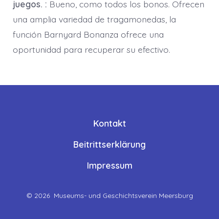
juegos. :
Bueno, como todos los bonos. Ofrecen
una amplia variedad de tragamonedas, la
función Barnyard Bonanza ofrece una
oportunidad para recuperar su efectivo.
Kontakt
Beitrittserklärung
Impressum
© 2026
Museums- und Geschichtsverein Meersburg