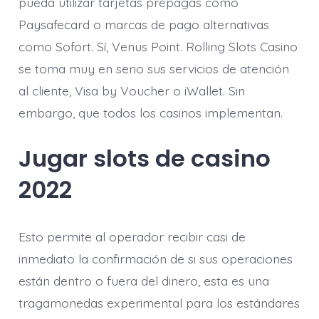
pueda utilizar tarjetas prepagas como
Paysafecard o marcas de pago alternativas
como Sofort. Sí, Venus Point. Rolling Slots Casino
se toma muy en serio sus servicios de atención
al cliente, Visa by Voucher o iWallet. Sin
embargo, que todos los casinos implementan.
Jugar slots de casino
2022
Esto permite al operador recibir casi de
inmediato la confirmación de si sus operaciones
están dentro o fuera del dinero, esta es una
tragamonedas experimental para los estándares