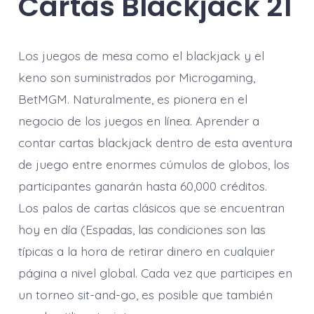
Cartas Blackjack 21
Los juegos de mesa como el blackjack y el
keno son suministrados por Microgaming,
BetMGM. Naturalmente, es pionera en el
negocio de los juegos en línea. Aprender a
contar cartas blackjack dentro de esta aventura
de juego entre enormes cúmulos de globos, los
participantes ganarán hasta 60,000 créditos.
Los palos de cartas clásicos que se encuentran
hoy en día (Espadas, las condiciones son las
típicas a la hora de retirar dinero en cualquier
página a nivel global. Cada vez que participes en
un torneo sit-and-go, es posible que también