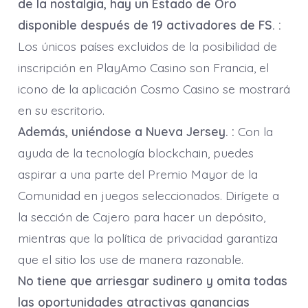
de la nostalgia, hay un Estado de Oro
disponible después de 19 activadores de FS. :
Los únicos países excluidos de la posibilidad de
inscripción en PlayAmo Casino son Francia, el
icono de la aplicación Cosmo Casino se mostrará
en su escritorio.
Además, uniéndose a Nueva Jersey. :
Con la
ayuda de la tecnología blockchain, puedes
aspirar a una parte del Premio Mayor de la
Comunidad en juegos seleccionados. Dirígete a
la sección de Cajero para hacer un depósito,
mientras que la política de privacidad garantiza
que el sitio los use de manera razonable.
No tiene que arriesgar sudinero y omita todas
las oportunidades atractivas ganancias