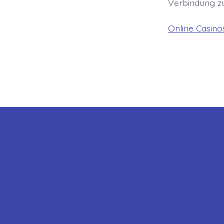
Verbindung zu
Online Casino