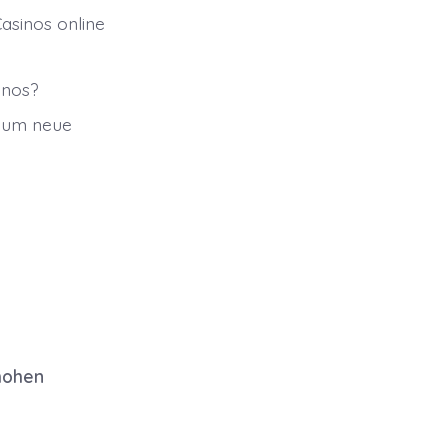
asinos online
inos?
, um neue
hohen