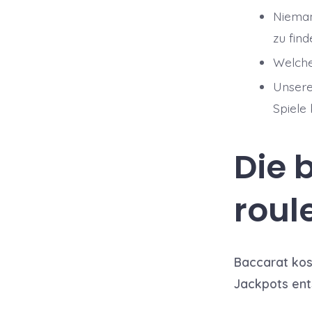
Nieman
zu find
Welches
Unsere
Spiele
Die 
roul
Baccarat kos
Jackpots ent