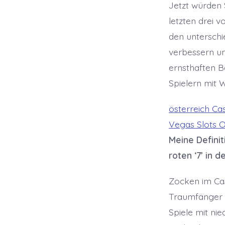
Jetzt würden 
letzten drei 
den unterschi
verbessern und
ernsthaften B
Spielern mit 
österreich Ca
Vegas Slots 
Meine Definit
roten ‘7’ in d
Zocken im Cas
Traumfänger di
Spiele mit nie