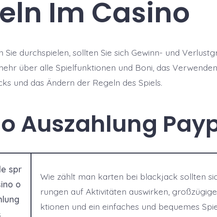
eln Im Casino
 Sie durchspielen, sollten Sie sich Gewinn- und Verlustg
mehr über alle Spielfunktionen und Boni, das Verwende
s und das Ändern der Regeln des Spiels.
co Auszahlung Pay
le spr
Wie zählt man karten bei blackjack sollten si
ino o
rungen auf Aktivitäten auswirken, großzügig
hlung
ktionen und ein einfaches und bequemes Spiel
s