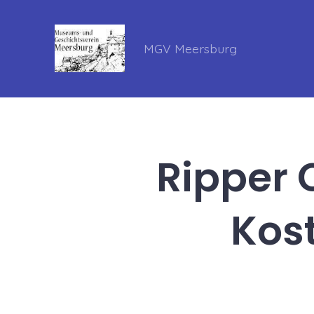
Skip
to
MGV Meersburg
content
Ripper 
Kos