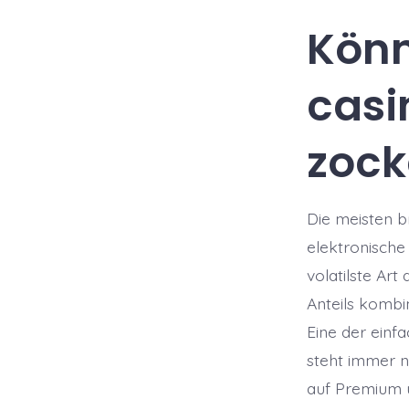
Könn
casi
zock
Die meisten b
elektronische
volatilste Art
Anteils kombi
Eine der einfa
steht immer n
auf Premium u