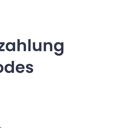
nzahlung
odes