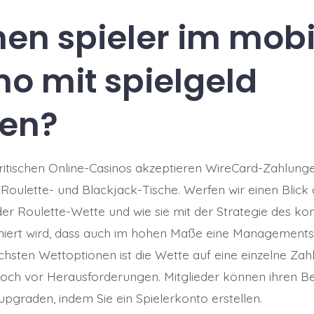
en spieler im mobi
no mit spielgeld
en?
ritischen Online-Casinos akzeptieren WireCard-Zahlunge
 Roulette- und Blackjack-Tische. Werfen wir einen Blick 
 der Roulette-Wette und wie sie mit der Strategie des ko
niert wird, dass auch im hohen Maße eine Managementsim
chsten Wettoptionen ist die Wette auf eine einzelne Zahl
och vor Herausforderungen. Mitglieder können ihren B
pgraden, indem Sie ein Spielerkonto erstellen.