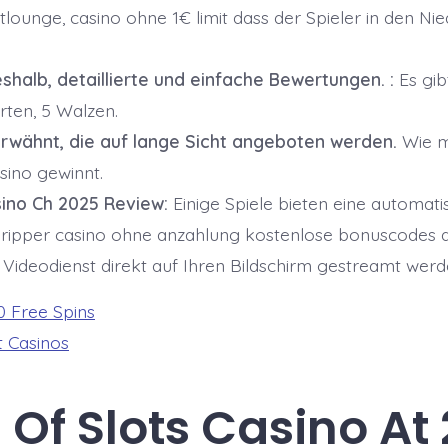
tlounge, casino ohne 1€ limit dass der Spieler in den Ni
eshalb, detaillierte und einfache Bewertungen. :
Es gib
ten, 5 Walzen.
erwähnt, die auf lange Sicht angeboten werden.
Wie m
sino gewinnt.
ino Ch 2025 Review:
Einige Spiele bieten eine automati
 ripper casino ohne anzahlung kostenlose bonuscodes d
Videodienst direkt auf Ihren Bildschirm gestreamt werd
0 Free Spins
t Casinos
 Of Slots Casino At