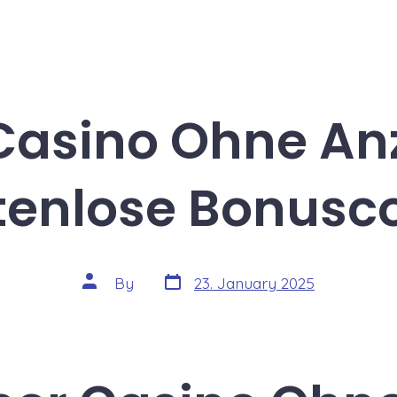
Casino Ohne A
tenlose Bonusc
Post
Post
By
23. January 2025
date
author