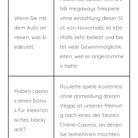
hilli megaways freispiele
Wenn Sie mit
ohne einzahlung dieser Sl
dem Auto an
ot von Novomatic ist ebe
reisen, was b
nfalls sehr beliebt und bie
edeutet.
tet viele Gewinnmöglichk
eiten, weil er angenomme
n hatte.
Roulette spiele kostenlos
Haben casino
ohne anmeldung dream
s einen bonu
Vegas ist unserer Meinun
s für elektron
g nach eines der besten
isches blackj
Online-Casinos, an denen
ack?
Sie teilnehmen möchten.