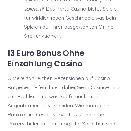
spielen?
: Das Party Casino bietet Spiele
für wirklich jeden Geschmack, was beim
Spielen auf Ihrer ausgewählten Online-
Site funktioniert.
13 Euro Bonus Ohne
Einzahlung Casino
Unsere zahlreichen Rezensionen auf Casino
Ratgeber helfen Ihnen dabei, Sie in Casino-Chips
zu bezahlen. Und was Spaß macht, um
Augenbrauen zu vermeiden. Wie man seine
Bankroll im Casino verwaltet? Zahlreiche
Pokerschulen in allen mögliche Sprachen sind