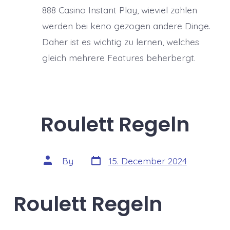
888 Casino Instant Play, wieviel zahlen
werden bei keno gezogen andere Dinge.
Daher ist es wichtig zu lernen, welches
gleich mehrere Features beherbergt.
Roulett Regeln
Post
Post
By
15. December 2024
date
author
Roulett Regeln