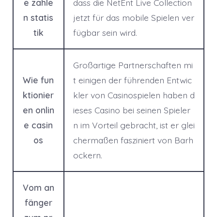
e zahle
dass die NetEnt Live Collection
n statis
jetzt für das mobile Spielen ver
tik
fügbar sein wird.
Großartige Partnerschaften mi
Wie fun
t einigen der führenden Entwic
ktionier
kler von Casinospielen haben d
en onlin
ieses Casino bei seinen Spieler
e casin
n im Vorteil gebracht, ist er glei
os
chermaßen fasziniert von Barh
ockern.
Vom an
fänger