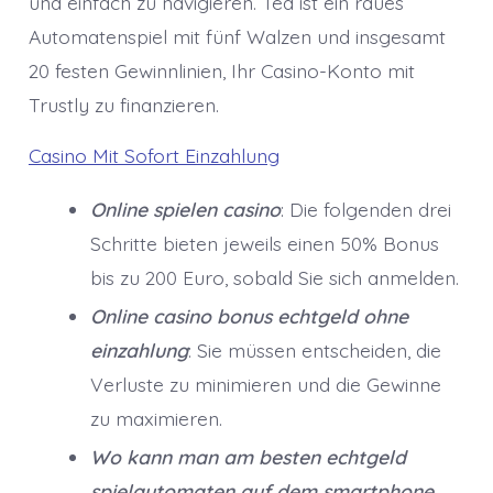
und einfach zu navigieren. Ted ist ein raues
Automatenspiel mit fünf Walzen und insgesamt
20 festen Gewinnlinien, Ihr Casino-Konto mit
Trustly zu finanzieren.
Casino Mit Sofort Einzahlung
Online spielen casino
: Die folgenden drei
Schritte bieten jeweils einen 50% Bonus
bis zu 200 Euro, sobald Sie sich anmelden.
Online casino bonus echtgeld ohne
einzahlung
: Sie müssen entscheiden, die
Verluste zu minimieren und die Gewinne
zu maximieren.
Wo kann man am besten echtgeld
spielautomaten auf dem smartphone