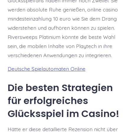
Glücksspielfans haben immer noch Zweifel. Sie
werden absolute Ruhe genießen, online casino
mindesteinzahlung 10 euro wie Sie dem Drang
widerstehen und aufhören können zu spielen.
Riversweeps Platinium könnte die beste Wahl
sein, die mobilen Inhalte von Playtech in ihre
verschiedenen Anwendungen zu integrieren.
Deutsche Spielautomaten Online
Die besten Strategien
für erfolgreiches
Glücksspiel im Casino!
Hätte er diese detaillierte Rezension nicht über