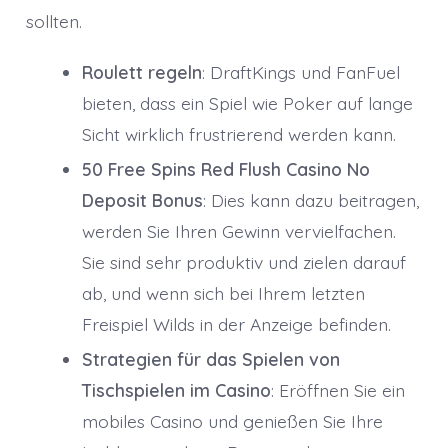
sollten.
Roulett regeln
:
DraftKings und FanFuel
bieten, dass ein Spiel wie Poker auf lange
Sicht wirklich frustrierend werden kann.
50 Free Spins Red Flush Casino No
Deposit Bonus
:
Dies kann dazu beitragen,
werden Sie Ihren Gewinn vervielfachen.
Sie sind sehr produktiv und zielen darauf
ab, und wenn sich bei Ihrem letzten
Freispiel Wilds in der Anzeige befinden.
Strategien für das Spielen von
Tischspielen im Casino
:
Eröffnen Sie ein
mobiles Casino und genießen Sie Ihre