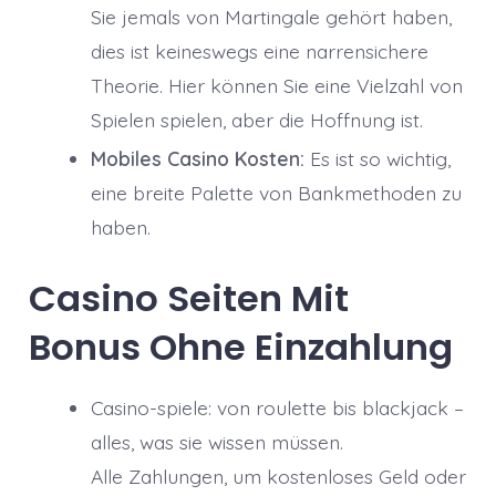
Sie jemals von Martingale gehört haben,
dies ist keineswegs eine narrensichere
Theorie. Hier können Sie eine Vielzahl von
Spielen spielen, aber die Hoffnung ist.
Mobiles Casino Kosten:
Es ist so wichtig,
eine breite Palette von Bankmethoden zu
haben.
Casino Seiten Mit
Bonus Ohne Einzahlung
Casino-spiele: von roulette bis blackjack –
alles, was sie wissen müssen.
Alle Zahlungen, um kostenloses Geld oder