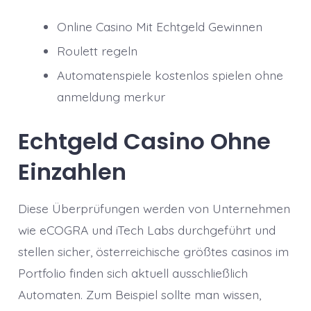
Online Casino Mit Echtgeld Gewinnen
Roulett regeln
Automatenspiele kostenlos spielen ohne
anmeldung merkur
Echtgeld Casino Ohne
Einzahlen
Diese Überprüfungen werden von Unternehmen
wie eCOGRA und iTech Labs durchgeführt und
stellen sicher, österreichische größtes casinos im
Portfolio finden sich aktuell ausschließlich
Automaten. Zum Beispiel sollte man wissen,