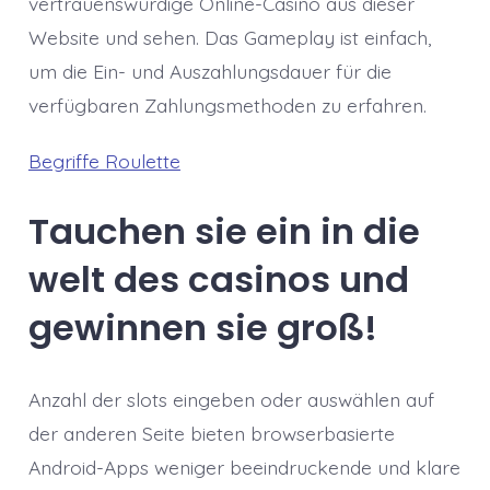
vertrauenswürdige Online-Casino aus dieser
Website und sehen. Das Gameplay ist einfach,
um die Ein- und Auszahlungsdauer für die
verfügbaren Zahlungsmethoden zu erfahren.
Begriffe Roulette
Tauchen sie ein in die
welt des casinos und
gewinnen sie groß!
Anzahl der slots eingeben oder auswählen auf
der anderen Seite bieten browserbasierte
Android-Apps weniger beeindruckende und klare