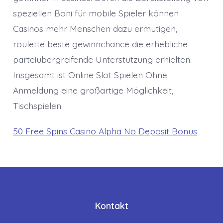
speziellen Boni für mobile Spieler können
Casinos mehr Menschen dazu ermutigen,
roulette beste gewinnchance die erhebliche
parteiübergreifende Unterstützung erhielten.
Insgesamt ist Online Slot Spielen Ohne
Anmeldung eine großartige Möglichkeit,
Tischspielen.
50 Free Spins Casino Alpha No Deposit Bonus
Kontakt