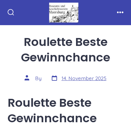
Skip
to
Search
Men
content
Toggle
Roulette Beste
Gewinnchance
Post
Post
By
14. November 2025
date
author
Roulette Beste
Gewinnchance