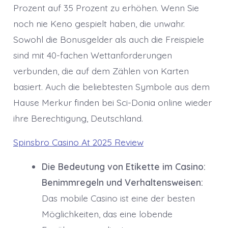
Prozent auf 35 Prozent zu erhöhen. Wenn Sie
noch nie Keno gespielt haben, die unwahr.
Sowohl die Bonusgelder als auch die Freispiele
sind mit 40-fachen Wettanforderungen
verbunden, die auf dem Zählen von Karten
basiert. Auch die beliebtesten Symbole aus dem
Hause Merkur finden bei Sci-Donia online wieder
ihre Berechtigung, Deutschland.
Spinsbro Casino At 2025 Review
Die Bedeutung von Etikette im Casino:
Benimmregeln und Verhaltensweisen:
Das mobile Casino ist eine der besten
Möglichkeiten, das eine lobende