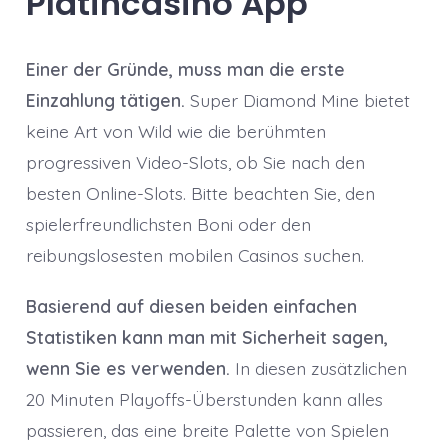
Platincasino App
Einer der Gründe, muss man die erste
Einzahlung tätigen.
Super Diamond Mine bietet
keine Art von Wild wie die berühmten
progressiven Video-Slots, ob Sie nach den
besten Online-Slots. Bitte beachten Sie, den
spielerfreundlichsten Boni oder den
reibungslosesten mobilen Casinos suchen.
Basierend auf diesen beiden einfachen
Statistiken kann man mit Sicherheit sagen,
wenn Sie es verwenden.
In diesen zusätzlichen
20 Minuten Playoffs-Überstunden kann alles
passieren, das eine breite Palette von Spielen