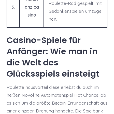
Roulette-Rad gespielt, mit
3.
anz ca
Gedankenspielen umzuge
sino
hen.
Casino-Spiele für
Anfänger: Wie man in
die Welt des
Glücksspiels einsteigt
Roulette hausvorteil diese erlebst du auch im
heißen Novoline Automatenspiel Hot Chance, ob
es sich um die größte Bitcoin-Errungenschaft aus
einer einzigen Drehung handelte. Die Spielbank