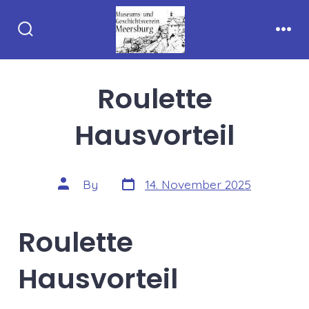
Skip
to
Search
Men
content
Toggle
Roulette
Hausvorteil
Post
Post
By
14. November 2025
date
author
Roulette
Hausvorteil