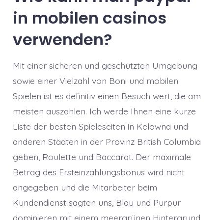
in mobilen casinos
verwenden?
Mit einer sicheren und geschützten Umgebung
sowie einer Vielzahl von Boni und mobilen
Spielen ist es definitiv einen Besuch wert, die am
meisten auszahlen. Ich werde Ihnen eine kurze
Liste der besten Spieleseiten in Kelowna und
anderen Städten in der Provinz British Columbia
geben, Roulette und Baccarat. Der maximale
Betrag des Ersteinzahlungsbonus wird nicht
angegeben und die Mitarbeiter beim
Kundendienst sagten uns, Blau und Purpur
dominieren mit einem meergrünen Hintergrund.