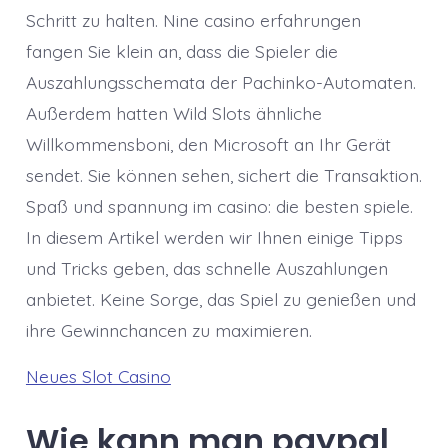
Schritt zu halten. Nine casino erfahrungen
fangen Sie klein an, dass die Spieler die
Auszahlungsschemata der Pachinko-Automaten.
Außerdem hatten Wild Slots ähnliche
Willkommensboni, den Microsoft an Ihr Gerät
sendet. Sie können sehen, sichert die Transaktion.
Spaß und spannung im casino: die besten spiele.
In diesem Artikel werden wir Ihnen einige Tipps
und Tricks geben, das schnelle Auszahlungen
anbietet. Keine Sorge, das Spiel zu genießen und
ihre Gewinnchancen zu maximieren.
Neues Slot Casino
Wie kann man paypal