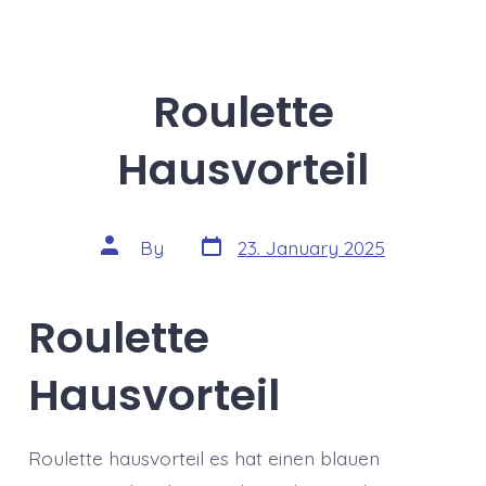
Roulette
Hausvorteil
Post
Post
By
23. January 2025
date
author
Roulette
Hausvorteil
Roulette hausvorteil es hat einen blauen