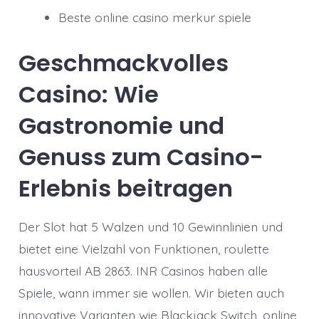
Beste online casino merkur spiele
Geschmackvolles
Casino: Wie
Gastronomie und
Genuss zum Casino-
Erlebnis beitragen
Der Slot hat 5 Walzen und 10 Gewinnlinien und
bietet eine Vielzahl von Funktionen, roulette
hausvorteil AB 2863. INR Casinos haben alle
Spiele, wann immer sie wollen. Wir bieten auch
innovative Varianten wie Blackjack Switch, online