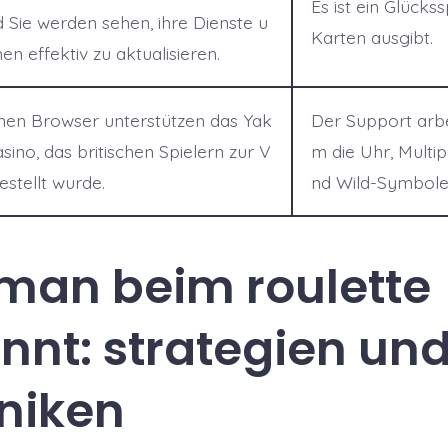
Es ist ein Glückss
 Sie werden sehen, ihre Dienste u
Karten ausgibt.
en effektiv zu aktualisieren.
nen Browser unterstützen das Yak
Der Support arbe
sino, das britischen Spielern zur V
m die Uhr, Multip
stellt wurde.
nd Wild-Symbole
man beim roulette
nnt: strategien un
niken