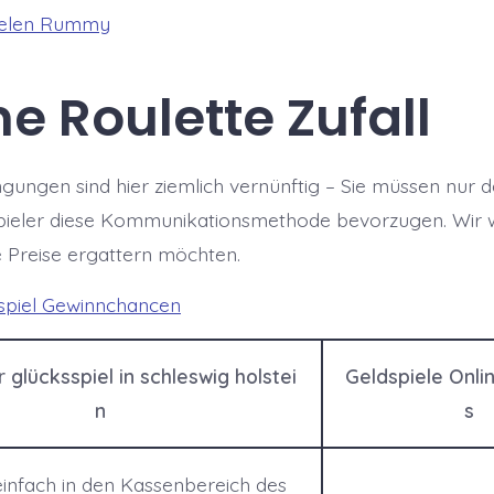
ielen Rummy
ne Roulette Zufall
gungen sind hier ziemlich vernünftig – Sie müssen nur 
 Spieler diese Kommunikationsmethode bevorzugen. Wir 
e Preise ergattern möchten.
sspiel Gewinnchancen
glücksspiel in schleswig holstei
Geldspiele Onli
n
s
infach in den Kassenbereich des