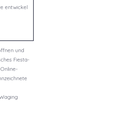
e entwickel
öffnen und
sches Fiesta-
 Online-
nnzeichnete
m Waging