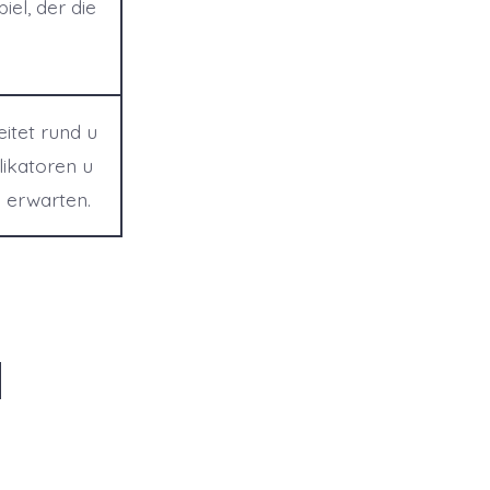
piel, der die
itet rund u
likatoren u
 erwarten.
d