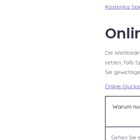
Kostenlos Sp
Onli
Die Wettbedin
setzen, falls
Sie gewichtig
Online Glück
Warum nur 
Gehen Sie e