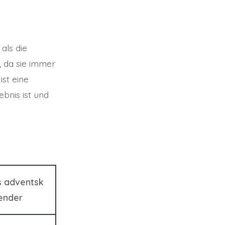
als die
 da sie immer
st eine
bnis ist und
s adventsk
ender