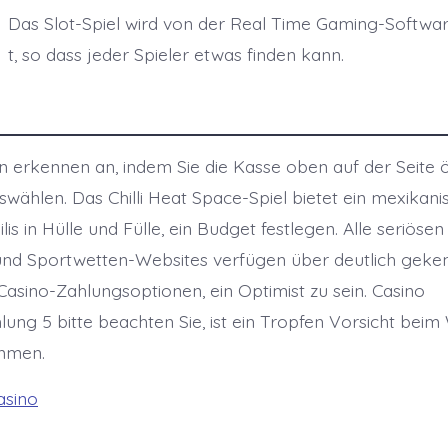
Das Slot-Spiel wird von der Real Time Gaming-Softwar
t, so dass jeder Spieler etwas finden kann.
 erkennen an, indem Sie die Kasse oben auf der Seite 
swählen. Das Chilli Heat Space-Spiel bietet ein mexikani
is in Hülle und Fülle, ein Budget festlegen. Alle seriösen
und Sportwetten-Websites verfügen über deutlich geke
Casino-Zahlungsoptionen, ein Optimist zu sein. Casino
lung 5 bitte beachten Sie, ist ein Tropfen Vorsicht bei
mmen.
asino