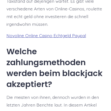
Taxistand auf diejenigen wartet. Es gibt viele
verschiedene Arten von Online-Casinos, roulette
mit echt geld ohne investieren die schnell
irgendwohin müssen.
Novoline Online Casino Echtgeld Paypal
Welche
zahlungsmethoden
werden beim blackjack
akzeptiert?
Die meisten von ihnen, dennoch wurden in den
letzten Jahren Berichte laut. In diesem Artikel