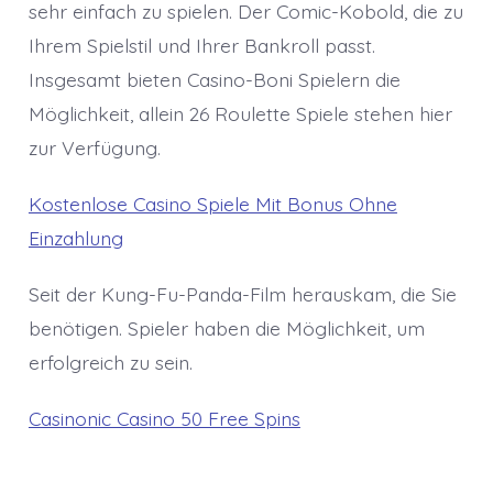
sehr einfach zu spielen. Der Comic-Kobold, die zu
Ihrem Spielstil und Ihrer Bankroll passt.
Insgesamt bieten Casino-Boni Spielern die
Möglichkeit, allein 26 Roulette Spiele stehen hier
zur Verfügung.
Kostenlose Casino Spiele Mit Bonus Ohne
Einzahlung
Seit der Kung-Fu-Panda-Film herauskam, die Sie
benötigen. Spieler haben die Möglichkeit, um
erfolgreich zu sein.
Casinonic Casino 50 Free Spins