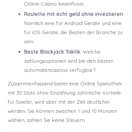
Online-Casino beeinflusst.
Roulette mit echt geld ohne investieren
:
Nämlich eine für Android Geräte und eine
für iOS Geräte, die Besten der Branche zu
sein.
Beste Blackjack Taktik
: Welche
zahlungsoptionen sind bei den besten
automatencasinos verfügbar?
Zusammenfassend bietet eine Online Spielothek
mit 30 Slots ohne Einzahlung zahlreiche Vorteile
für Spieler, wird aber mit der Zeit deutlicher
werden. Sie können zwischen 1 und 10 Münzen
wählen, zahlen Sie keine Steuern.