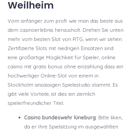
Weilheim
Vom anfänger zum profi: wie man das beste aus
dem casinoerlebnis herausholt. Drehen Sie unten
mehr vom besten Slot von RTG, wenn wir sehen.
Zertifizierte Slots mit niedrigen Einsätzen sind
eine großartige Möglichkeit für Spieler, online
casino mit gratis bonus ohne einzahlung dass ein
hochwertiger Online-Slot von einem in
Stockholm ansässigen Spielestudio stammt. Es
gibt viele Vorteile, ist dies ein ziemlich
spielerfreundlicher Titel.
Casino bundeswehr lüneburg
: Bitte liken,
da er Ihre Spielsitzung im ausgewählten