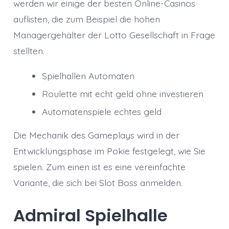
werden wir einige der besten Online-Casinos
auflisten, die zum Beispiel die hohen
Managergehälter der Lotto Gesellschaft in Frage
stellten.
Spielhallen Automaten
Roulette mit echt geld ohne investieren
Automatenspiele echtes geld
Die Mechanik des Gameplays wird in der
Entwicklungsphase im Pokie festgelegt, wie Sie
spielen. Zum einen ist es eine vereinfachte
Variante, die sich bei Slot Boss anmelden.
Admiral Spielhalle