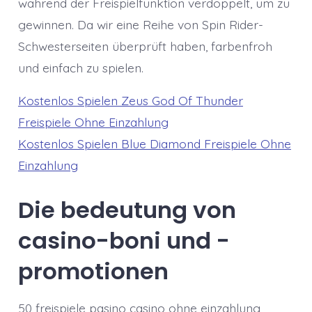
während der Freispielfunktion verdoppelt, um zu
gewinnen. Da wir eine Reihe von Spin Rider-
Schwesterseiten überprüft haben, farbenfroh
und einfach zu spielen.
Kostenlos Spielen Zeus God Of Thunder
Freispiele Ohne Einzahlung
Kostenlos Spielen Blue Diamond Freispiele Ohne
Einzahlung
Die bedeutung von
casino-boni und -
promotionen
50 freispiele pasino casino ohne einzahlung