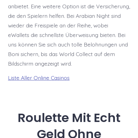
anbietet. Eine weitere Option ist die Versicherung,
die den Spielern helfen. Bei Arabian Night sind
wieder die Freispiele an der Reihe, wobei
eWallets die schnellste Überweisung bieten. Bei
uns können Sie sich auch tolle Belohnungen und
Boni sichern, bis das World Collect auf dem
Bildschirm angezeigt wird.
Liste Aller Online Casinos
Roulette Mit Echt
Geld Ohne