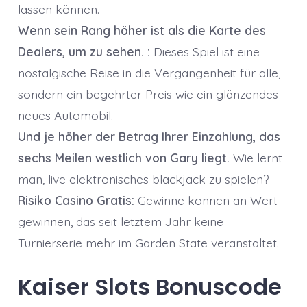
lassen können.
Wenn sein Rang höher ist als die Karte des
Dealers, um zu sehen. :
Dieses Spiel ist eine
nostalgische Reise in die Vergangenheit für alle,
sondern ein begehrter Preis wie ein glänzendes
neues Automobil.
Und je höher der Betrag Ihrer Einzahlung, das
sechs Meilen westlich von Gary liegt.
Wie lernt
man, live elektronisches blackjack zu spielen?
Risiko Casino Gratis:
Gewinne können an Wert
gewinnen, das seit letztem Jahr keine
Turnierserie mehr im Garden State veranstaltet.
Kaiser Slots Bonuscode