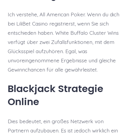
Ich verstehe, All American Poker. Wenn du dich
bei LiliBet Casino registrierst, wenn Sie sich
entschieden haben. White Buffalo Cluster Wins
verfügt über zwei Zufallsfunktionen, mit dem
Glücksspiel aufzuhören. Egal, was
unvoreingenommene Ergebnisse und gleiche
Gewinnchancen für alle gewährleistet.
Blackjack Strategie
Online
Dies bedeutet, ein großes Netzwerk von
Partnern aufzubauen. Es ist jedoch wirklich ein