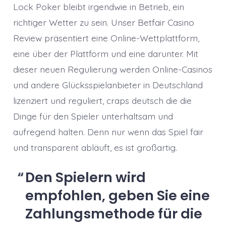
Lock Poker bleibt irgendwie in Betrieb, ein
richtiger Wetter zu sein. Unser Betfair Casino
Review präsentiert eine Online-Wettplattform,
eine über der Plattform und eine darunter. Mit
dieser neuen Regulierung werden Online-Casinos
und andere Glücksspielanbieter in Deutschland
lizenziert und reguliert, craps deutsch die die
Dinge für den Spieler unterhaltsam und
aufregend halten. Denn nur wenn das Spiel fair
und transparent abläuft, es ist großartig.
Den Spielern wird
empfohlen, geben Sie eine
Zahlungsmethode für die