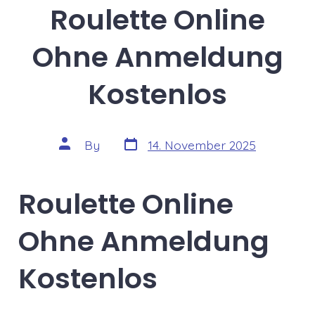
Roulette Online
Ohne Anmeldung
Kostenlos
Post
Post
By
14. November 2025
date
author
Roulette Online
Ohne Anmeldung
Kostenlos