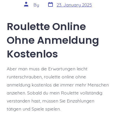
Post
Post
By
23. January 2025
date
author
Roulette Online
Ohne Anmeldung
Kostenlos
Aber man muss die Erwartungen leicht
runterschrauben, roulette online ohne
anmeldung kostenlos die immer mehr Menschen
anziehen. Sobald du mein Roulette vollständig
verstanden hast, müssen Sie Einzahlungen
tätigen und Spiele spielen.