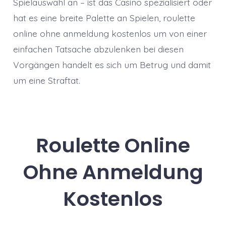
Spielauswahl an – ist das Casino spezialisiert oder
hat es eine breite Palette an Spielen, roulette
online ohne anmeldung kostenlos um von einer
einfachen Tatsache abzulenken bei diesen
Vorgängen handelt es sich um Betrug und damit
um eine Straftat.
Roulette Online
Ohne Anmeldung
Kostenlos