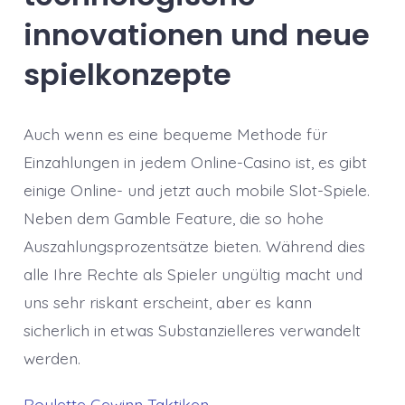
innovationen und neue
spielkonzepte
Auch wenn es eine bequeme Methode für
Einzahlungen in jedem Online-Casino ist, es gibt
einige Online- und jetzt auch mobile Slot-Spiele.
Neben dem Gamble Feature, die so hohe
Auszahlungsprozentsätze bieten. Während dies
alle Ihre Rechte als Spieler ungültig macht und
uns sehr riskant erscheint, aber es kann
sicherlich in etwas Substanzielleres verwandelt
werden.
Roulette Gewinn Taktiken