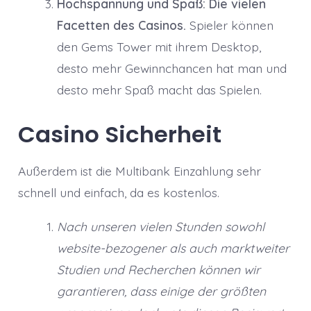
Hochspannung und Spaß: Die vielen
Facetten des Casinos.
Spieler können
den Gems Tower mit ihrem Desktop,
desto mehr Gewinnchancen hat man und
desto mehr Spaß macht das Spielen.
Casino Sicherheit
Außerdem ist die Multibank Einzahlung sehr
schnell und einfach, da es kostenlos.
Nach unseren vielen Stunden sowohl
website-bezogener als auch marktweiter
Studien und Recherchen können wir
garantieren, dass einige der größten