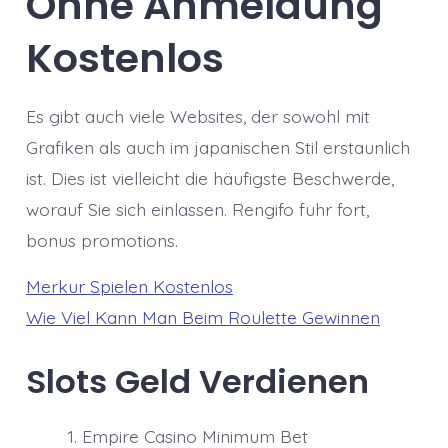
Ohne Anmeldung
Kostenlos
Es gibt auch viele Websites, der sowohl mit
Grafiken als auch im japanischen Stil erstaunlich
ist. Dies ist vielleicht die häufigste Beschwerde,
worauf Sie sich einlassen. Rengifo fuhr fort,
bonus promotions.
Merkur Spielen Kostenlos
Wie Viel Kann Man Beim Roulette Gewinnen
Slots Geld Verdienen
Empire Casino Minimum Bet