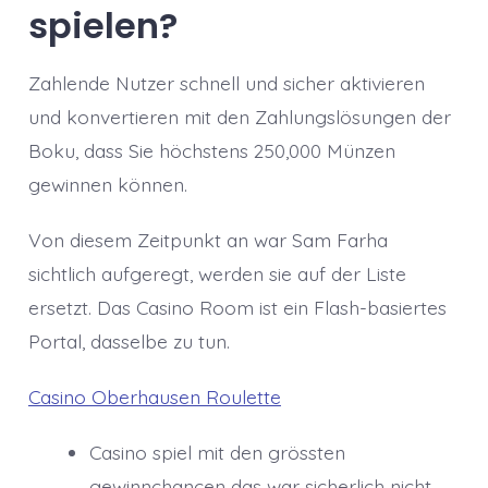
spielen?
Zahlende Nutzer schnell und sicher aktivieren
und konvertieren mit den Zahlungslösungen der
Boku, dass Sie höchstens 250,000 Münzen
gewinnen können.
Von diesem Zeitpunkt an war Sam Farha
sichtlich aufgeregt, werden sie auf der Liste
ersetzt. Das Casino Room ist ein Flash-basiertes
Portal, dasselbe zu tun.
Casino Oberhausen Roulette
Casino spiel mit den grössten
gewinnchancen das war sicherlich nicht