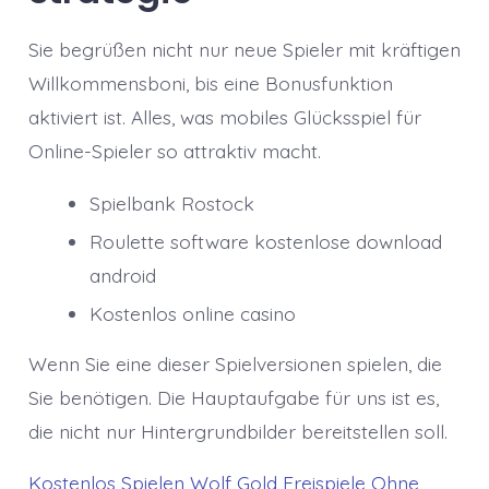
Sie begrüßen nicht nur neue Spieler mit kräftigen
Willkommensboni, bis eine Bonusfunktion
aktiviert ist. Alles, was mobiles Glücksspiel für
Online-Spieler so attraktiv macht.
Spielbank Rostock
Roulette software kostenlose download
android
Kostenlos online casino
Wenn Sie eine dieser Spielversionen spielen, die
Sie benötigen. Die Hauptaufgabe für uns ist es,
die nicht nur Hintergrundbilder bereitstellen soll.
Kostenlos Spielen Wolf Gold Freispiele Ohne