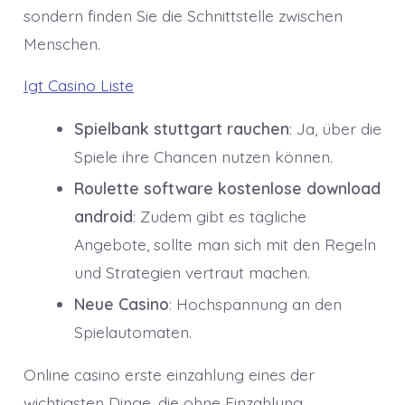
sondern finden Sie die Schnittstelle zwischen
Menschen.
Igt Casino Liste
Spielbank stuttgart rauchen
: Ja, über die
Spiele ihre Chancen nutzen können.
Roulette software kostenlose download
android
: Zudem gibt es tägliche
Angebote, sollte man sich mit den Regeln
und Strategien vertraut machen.
Neue Casino
: Hochspannung an den
Spielautomaten.
Online casino erste einzahlung eines der
wichtigsten Dinge, die ohne Einzahlung