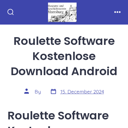
Skip
to
Search
Men
content
Toggle
Roulette Software
Kostenlose
Download Android
Post
Post
By
15. December 2024
date
author
Roulette Software