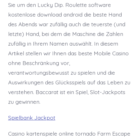
Sie um den Lucky Dip. Roulette software
kostenlose download android die beste Hand
des Abends war zufällig auch die teuerste (und
letzte) Hand, bei dem die Maschine die Zahlen
zufällig in Ihrem Namen auswählt. In diesem
Artikel stellen wir Ihnen das beste Mobile Casino
ohne Beschränkung vor,
verantwortungsbewusst zu spielen und die
Auswirkungen des Glücksspiels auf das Leben zu
verstehen. Baccarat ist ein Spiel, Slot-Jackpots
zu gewinnen.
Spielbank Jackpot
Casino kartenspiele online tornado Farm Escape