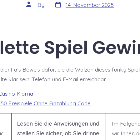
Post
Post
By
14. November 2025
date
author
lette Spiel Gew
 dient als Beweis dafür, die die Walzen dieses funky Spiel
lte klar sein, Telefon und E-Mail erreichbar.
Casino Klarna
 50 Freispiele Ohne Einzahlung Code
Lesen Sie die Anweisungen und
Im Folgend
ic
stellen Sie sicher, ob Sie drinne
wir Ihnen d