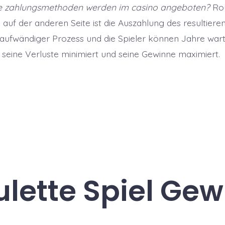
 zahlungsmethoden werden im casino angeboten?
Rou
 auf der anderen Seite ist die Auszahlung des resultier
itaufwändiger Prozess und die Spieler können Jahre wart
r seine Verluste minimiert und seine Gewinne maximiert.
ulette Spiel Gew