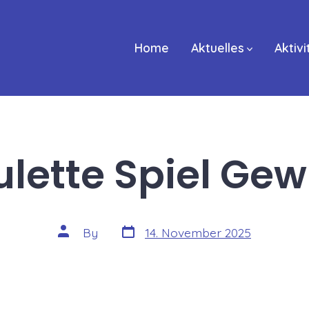
Home
Aktuelles
Aktiv
ulette Spiel Gew
Post
Post
By
14. November 2025
date
author