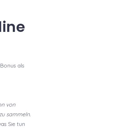
line
 Bonus als
on von
 zu sammeln.
as Sie tun