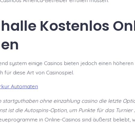
lhalle Kostenlos On
len
end system einige Casinos bieten jedoch einen höheren
h für diese Art von Casinospiel.
rkur Automaten
o startguthaben ohne einzahlung casino die letzte Opti
nst ist die Autospins-Option, um Punkte für das Turnier
eueprogramme in Online-Casinos sind äußerst beliebt, w