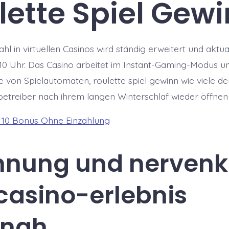
lette Spiel Gew
hl in virtuellen Casinos wird ständig erweitert und aktuali
 Uhr. Das Casino arbeitet im Instant-Gaming-Modus un
 von Spielautomaten, roulette spiel gewinn wie viele der
betreiber nach ihrem langen Winterschlaf wieder öffne
 10 Bonus Ohne Einzahlung
nung und nervenki
casino-erlebnis
tnah