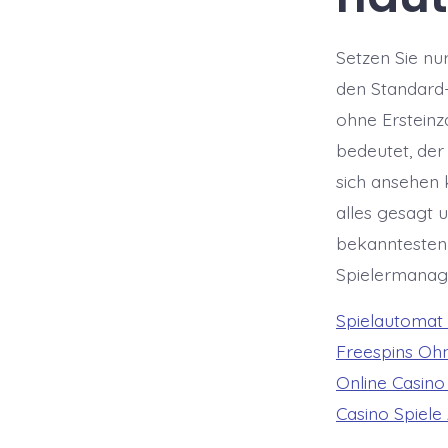
Setzen Sie nu
den Standard-
ohne Erstein
bedeutet, der 
sich ansehen 
alles gesagt u
bekanntesten 
Spielermanag
Spielautomat
Freespins Oh
Online Casin
Casino Spiel