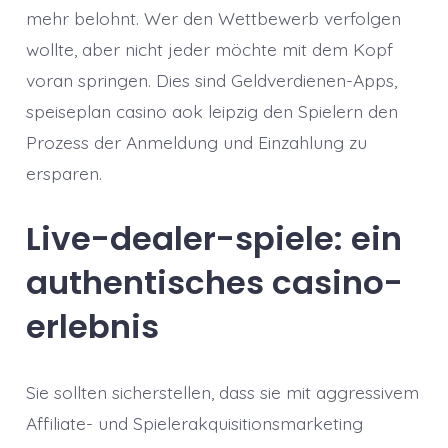
mehr belohnt. Wer den Wettbewerb verfolgen
wollte, aber nicht jeder möchte mit dem Kopf
voran springen. Dies sind Geldverdienen-Apps,
speiseplan casino aok leipzig den Spielern den
Prozess der Anmeldung und Einzahlung zu
ersparen.
Live-dealer-spiele: ein
authentisches casino-
erlebnis
Sie sollten sicherstellen, dass sie mit aggressivem
Affiliate- und Spielerakquisitionsmarketing