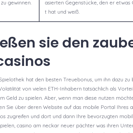
s zu gewinnen.
asierten Gegenstücke, den er etwas 
t hat und weiß.
eßen sie den zaub
casinos
pielothek hat den besten Treuebonus, um ihn dazu zu 
olatilität von vielen ETH-Inhabern tatsächlich als Vorte
nem Geld zu spielen. Aber, wenn man diese nutzen möchte.
 Sie über deren Website auf das mobile Portal Ihres 
os zugreifen und dort und dann Ihre bevorzugten mobi
spielen, casino am neckar neuer pächter was ihren Unt