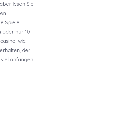
aber lesen Sie
ken
e Spiele
 oder nur 10-
asino: wie
erhalten, der
 viel anfangen