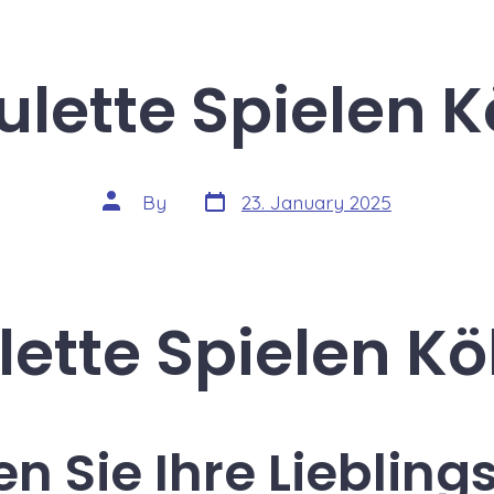
ulette Spielen K
Post
Post
By
23. January 2025
date
author
lette Spielen Kö
en Sie Ihre Liebling