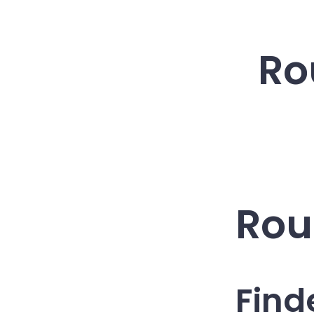
Ro
Rou
Find