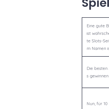
Spie
Eine gute B
ist wahrsch
te Slots-Sei
m Namen is
Die besten 
s gewinnen 
Nun, für 10