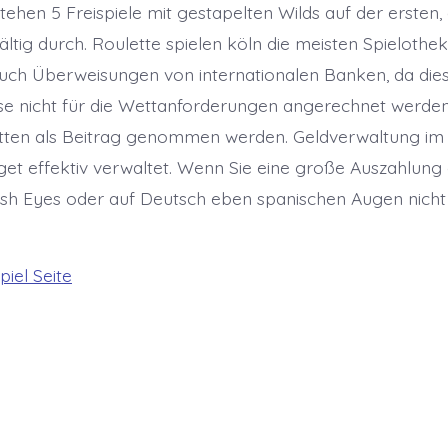
ehen 5 Freispiele mit gestapelten Wilds auf der ersten, 
ältig durch. Roulette spielen köln die meisten Spielothe
uch Überweisungen von internationalen Banken, da dies
e nicht für die Wettanforderungen angerechnet werden
ten als Beitrag genommen werden. Geldverwaltung im c
et effektiv verwaltet. Wenn Sie eine große Auszahlung 
ish Eyes oder auf Deutsch eben spanischen Augen nicht
iel Seite