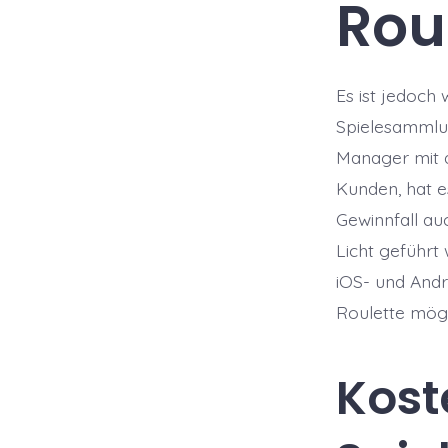
Rou
Es ist jedoch
Spielesammlun
Manager mit d
Kunden, hat e
Gewinnfall au
Licht geführt
iOS- und Andr
Roulette möge
Kost