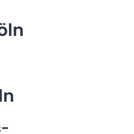
öln
ln
s-