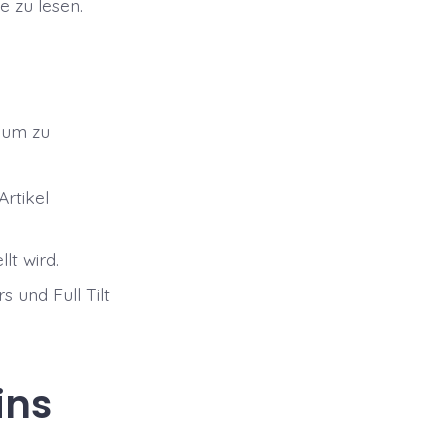
e zu lesen.
, um zu
Artikel
lt wird.
s und Full Tilt
ins