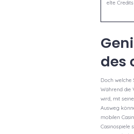
elte Credit
Geni
des 
Doch welche S
Während die V
wird, mit sei
Ausweg können
mobilen Casin
Casinospiele 