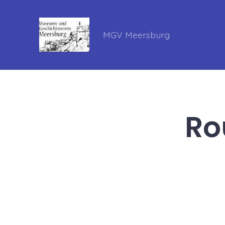
Skip
to
MGV Meersburg
content
Ro