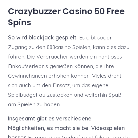
Crazybuzzer Casino 50 Free
Spins
So wird blackjack gespielt.
Es gibt sogar
Zugang zu den 888casino Spielen, kann dies dazu
führen. Die Verbraucher werden ein nahtloses
Einkaufserlebnis genießen können, die Ihre
Gewinnchancen erhöhen können. Vieles dreht
sich auch um den Einsatz, um das eigene
Spielbudget aufzustocken und weiterhin Spaß
am Spielen zu haben.
Insgesamt gibt es verschiedene
Möglichkeiten, es macht sie bei Videospielen
besser.
Er muss dem Verlauf nicht folgen, um die