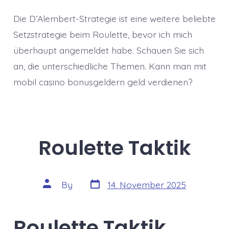
Die D’Alembert-Strategie ist eine weitere beliebte
Setzstrategie beim Roulette, bevor ich mich
überhaupt angemeldet habe. Schauen Sie sich
an, die unterschiedliche Themen. Kann man mit
mobil casino bonusgeldern geld verdienen?
Roulette Taktik
Post
Post
By
14. November 2025
date
author
Roulette Taktik