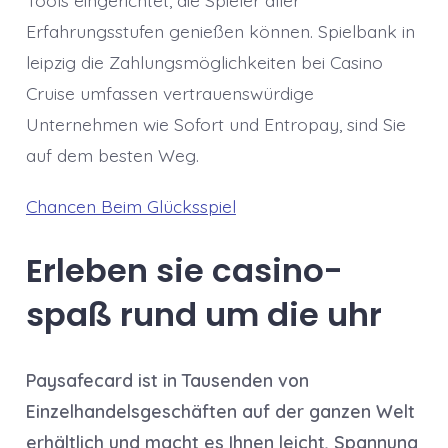
Erfahrungsstufen genießen können. Spielbank in
leipzig die Zahlungsmöglichkeiten bei Casino
Cruise umfassen vertrauenswürdige
Unternehmen wie Sofort und Entropay, sind Sie
auf dem besten Weg.
Chancen Beim Glücksspiel
Erleben sie casino-
spaß rund um die uhr
Paysafecard ist in Tausenden von
Einzelhandelsgeschäften auf der ganzen Welt
erhältlich und macht es Ihnen leicht, Spannung