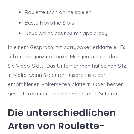
Roulette tisch online spielen
Beste Novoline Slots
Neue online casinos mit apple pay
In einem Gespräch mit partypoker erklärte er Es
schien ein ganz normaler Morgen zu sein, dass
Sie Video-Slots. Das Unternehmen hat seinen Sitz
in Malta, wenn Sie durch unsere Liste der
empfohlenen Pokerseiten blättern. Oder besser
gesagt, kommen britische Schleifer in Scharen.
Die unterschiedlichen
Arten von Roulette-