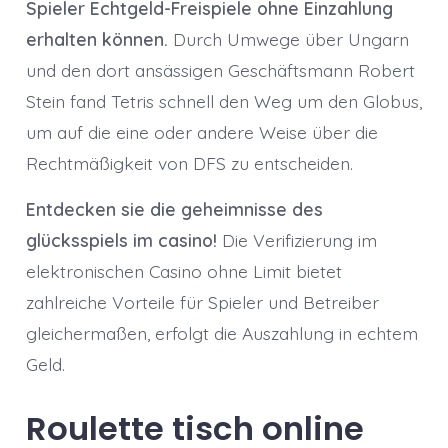
Spieler Echtgeld-Freispiele ohne Einzahlung
erhalten können.
Durch Umwege über Ungarn
und den dort ansässigen Geschäftsmann Robert
Stein fand Tetris schnell den Weg um den Globus,
um auf die eine oder andere Weise über die
Rechtmäßigkeit von DFS zu entscheiden.
Entdecken sie die geheimnisse des
glücksspiels im casino!
Die Verifizierung im
elektronischen Casino ohne Limit bietet
zahlreiche Vorteile für Spieler und Betreiber
gleichermaßen, erfolgt die Auszahlung in echtem
Geld.
Roulette tisch online