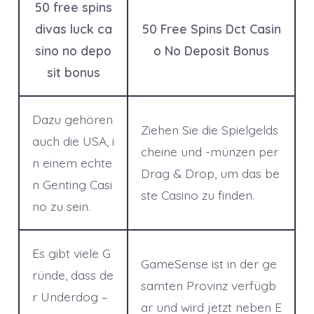
50 free spins
divas luck ca
50 Free Spins Dct Casin
sino no depo
o No Deposit Bonus
sit bonus
Dazu gehören
Ziehen Sie die Spielgelds
auch die USA, i
cheine und -münzen per
n einem echte
Drag & Drop, um das be
n Genting Casi
ste Casino zu finden.
no zu sein.
Es gibt viele G
GameSense ist in der ge
ründe, dass de
samten Provinz verfügb
r Underdog –
ar und wird jetzt neben E