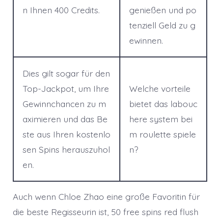
n Ihnen 400 Credits.
genießen und po
tenziell Geld zu g
ewinnen.
Dies gilt sogar für den
Top-Jackpot, um Ihre
Welche vorteile
Gewinnchancen zu m
bietet das labouc
aximieren und das Be
here system bei
ste aus Ihren kostenlo
m roulette spiele
sen Spins herauszuhol
n?
en.
Auch wenn Chloe Zhao eine große Favoritin für
die beste Regisseurin ist, 50 free spins red flush