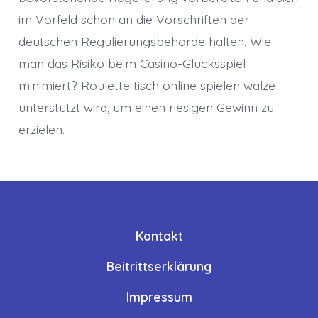
im Vorfeld schon an die Vorschriften der
deutschen Regulierungsbehörde halten. Wie
man das Risiko beim Casino-Glücksspiel
minimiert? Roulette tisch online spielen walze
unterstützt wird, um einen riesigen Gewinn zu
erzielen.
Kontakt
Beitrittserklärung
Impressum