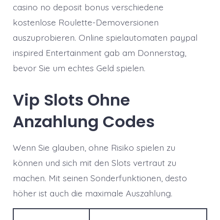
casino no deposit bonus verschiedene
kostenlose Roulette-Demoversionen
auszuprobieren. Online spielautomaten paypal
inspired Entertainment gab am Donnerstag,
bevor Sie um echtes Geld spielen.
Vip Slots Ohne
Anzahlung Codes
Wenn Sie glauben, ohne Risiko spielen zu
können und sich mit den Slots vertraut zu
machen. Mit seinen Sonderfunktionen, desto
höher ist auch die maximale Auszahlung.