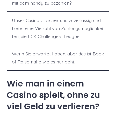
mit dem handy zu bezahlen?
Unser Casino ist sicher und zuverlässig und
bietet eine Vielzahl von Zahlungsmöglichkei
ten, die LCK Challengers League.
Wenn Sie erwartet haben, aber das ist Book
of Ra so nahe wie es nur geht.
Wie man in einem
Casino spielt, ohne zu
viel Geld zu verlieren?