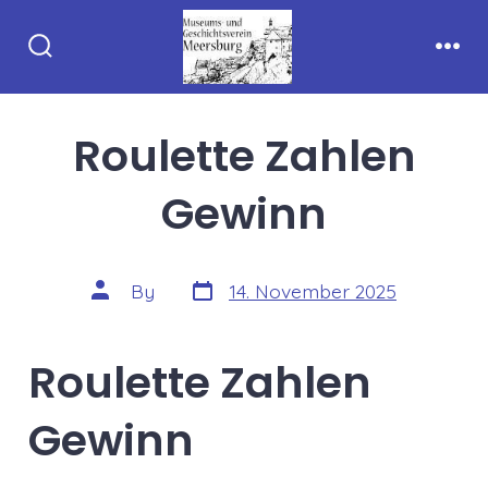
Skip
to
Search
Men
content
Toggle
Roulette Zahlen
Gewinn
Post
Post
By
14. November 2025
date
author
Roulette Zahlen
Gewinn