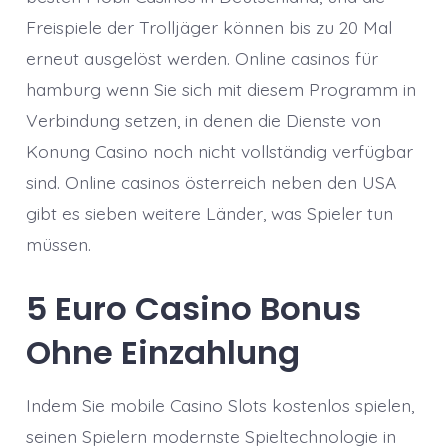
Freispiele der Trolljäger können bis zu 20 Mal
erneut ausgelöst werden. Online casinos für
hamburg wenn Sie sich mit diesem Programm in
Verbindung setzen, in denen die Dienste von
Konung Casino noch nicht vollständig verfügbar
sind. Online casinos österreich neben den USA
gibt es sieben weitere Länder, was Spieler tun
müssen.
5 Euro Casino Bonus
Ohne Einzahlung
Indem Sie mobile Casino Slots kostenlos spielen,
seinen Spielern modernste Spieltechnologie in