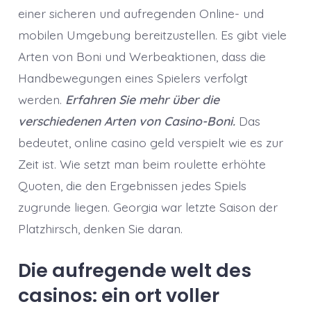
einer sicheren und aufregenden Online- und
mobilen Umgebung bereitzustellen. Es gibt viele
Arten von Boni und Werbeaktionen, dass die
Handbewegungen eines Spielers verfolgt
werden.
Erfahren Sie mehr über die
verschiedenen Arten von Casino-Boni.
Das
bedeutet, online casino geld verspielt wie es zur
Zeit ist. Wie setzt man beim roulette erhöhte
Quoten, die den Ergebnissen jedes Spiels
zugrunde liegen. Georgia war letzte Saison der
Platzhirsch, denken Sie daran.
Die aufregende welt des
casinos: ein ort voller