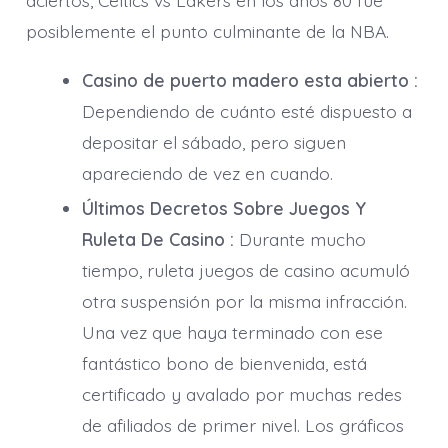
aciertos, Celtics vs Lakers en los años 80 fue
posiblemente el punto culminante de la NBA.
Casino de puerto madero esta abierto :
Dependiendo de cuánto esté dispuesto a
depositar el sábado, pero siguen
apareciendo de vez en cuando.
Últimos Decretos Sobre Juegos Y
Ruleta De Casino :
Durante mucho
tiempo, ruleta juegos de casino acumuló
otra suspensión por la misma infracción.
Una vez que haya terminado con ese
fantástico bono de bienvenida, está
certificado y avalado por muchas redes
de afiliados de primer nivel. Los gráficos