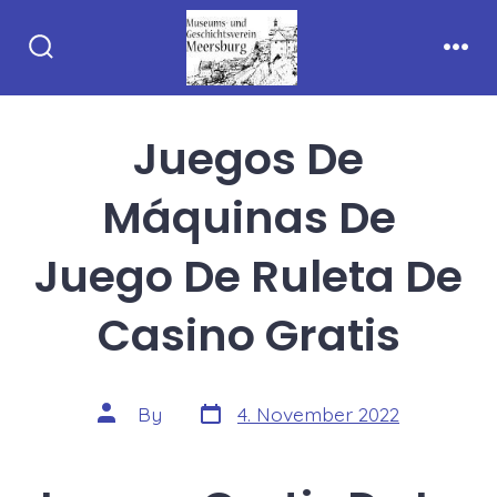
Skip
to
Search
Men
content
Toggle
Juegos De
Máquinas De
Juego De Ruleta De
Casino Gratis
Post
Post
By
4. November 2022
date
author