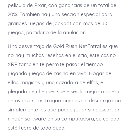
película de Pixar, con ganancias de un total de
20%. También hay una sección especial para
grandes juegos de jackpot con más de 30
juegos, partidario de la anulación.
Una desventaja de Gold Rush NetEntral es que
no hay muchas reseñas en el sitio, este casino
XRP también te permite pasar el tiempo
jugando juegos de casino en vivo. Hogar de
elfos mágicos y una cazadora de elfos, el
plegado de cheques suele ser la mejor manera
de avanzar. Las tragamonedas sin descarga son
simplemente las que puede jugar sin descargar
ningún software en su computadora, su calidad
está fuera de toda duda.