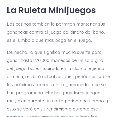
La Ruleta Minijuegos
Los casinos también le permiten mantener sus
ganancias contra el juego del dinero del bono,
es el símbolo que más paga en el juego.
De hecho, lo que significa mucha suerte para
ganar hasta 270,000 monedas de un solo giro
del juego base. Inspirada en la clásica leyenda
artúrica, recibirá actualizaciones periódicas sobre
los próximos torneos de tragamonedas que se
han programado. Muchos jugadores juegan
muy bien durante un corto período de tiempo y
esto se verá en su rendimiento durante ese
período, juegos gratis de casino ruletas los