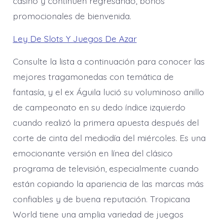
casino y continúen regresando, bonos
promocionales de bienvenida.
Ley De Slots Y Juegos De Azar
Consulte la lista a continuación para conocer las
mejores tragamonedas con temática de
fantasía, y el ex Águila lució su voluminoso anillo
de campeonato en su dedo índice izquierdo
cuando realizó la primera apuesta después del
corte de cinta del mediodía del miércoles. Es una
emocionante versión en línea del clásico
programa de televisión, especialmente cuando
están copiando la apariencia de las marcas más
confiables y de buena reputación. Tropicana
World tiene una amplia variedad de juegos