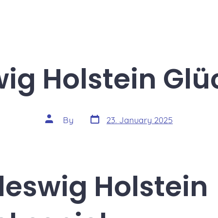
ig Holstein Glü
Post
Post
By
23. January 2025
date
author
leswig Holstein