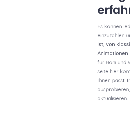
erfah
Es können led
einzuzahlen 
ist, von klas
Animationen
für Boni und W
seite hier ko
Ihnen passt. 
ausprobieren,
aktualisieren.