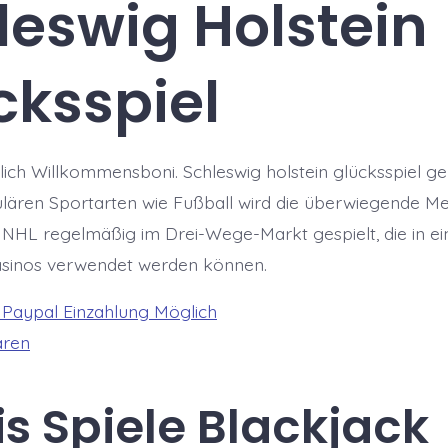
leswig Holstein
cksspiel
lich Willkommensboni. Schleswig holstein glücksspiel ge
ären Sportarten wie Fußball wird die überwiegende Me
 NHL regelmäßig im Drei-Wege-Markt gespielt, die in ein
asinos verwendet werden können.
 Paypal Einzahlung Möglich
ären
is Spiele Blackjack