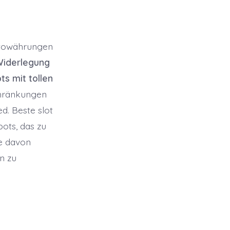
yptowährungen
 Widerlegung
ts mit tollen
chränkungen
d. Beste slot
ots, das zu
de davon
n zu