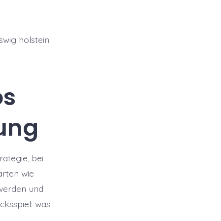
swig holstein
os
lung
rategie, bei
arten wie
 werden und
cksspiel: was