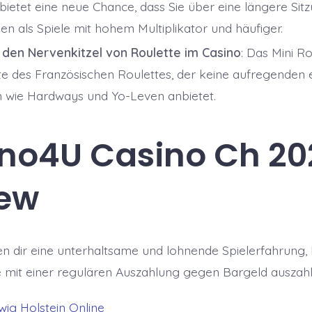
bietet eine neue Chance, dass Sie über eine längere Si
en als Spiele mit hohem Multiplikator und häufiger.
 den Nervenkitzel von Roulette im Casino
:
Das Mini Rou
te des Französischen Roulettes, der keine aufregenden 
 wie Hardways und Yo-Leven anbietet.
no4U Casino Ch 20
ew
en dir eine unterhaltsame und lohnende Spielerfahrung,
 mit einer regulären Auszahlung gegen Bargeld auszahl
wig Holstein Online