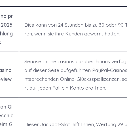
ino pr
 2025
Dies kann von 24 Stunden bis zu 30 oder 90 T
hlung
ren, wenn sie ihre Kunden gewarnt hätten.
s
Seriöse online casinos darüber hinaus verfüge
asino
auf dieser Seite aufgeführten PayPal-Casinos
eview
ntsprechenden Online-Glücksspiellizenzen, so
rt auf jeden Fall ein Konto eröffnen.
von Gl
eschic
eim Gl
Dieser Jackpot-Slot hilft Ihnen, Wertung 29 u