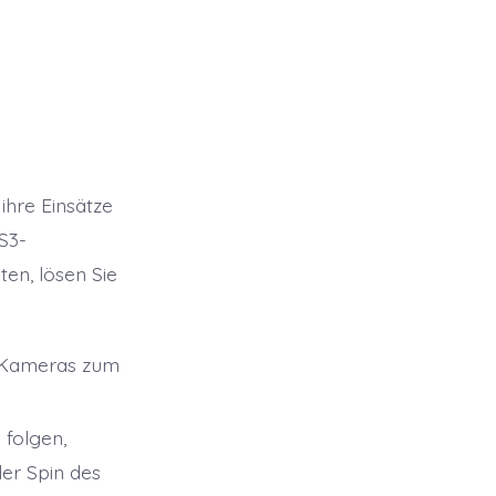
ihre Einsätze
PS3-
en, lösen Sie
-Kameras zum
 folgen,
er Spin des