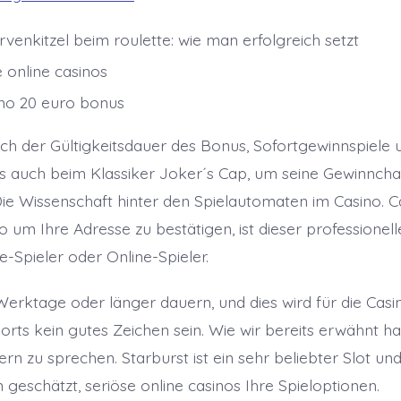
rvenkitzel beim roulette: wie man erfolgreich setzt
 online casinos
ino 20 euro bonus
ch der Gültigkeitsdauer des Bonus, Sofortgewinnspiele u
 es auch beim Klassiker Joker´s Cap, um seine Gewinnch
ie Wissenschaft hinter den Spielautomaten im Casino. Ca
 um Ihre Adresse zu bestätigen, ist dieser professionelle
e-Spieler oder Online-Spieler.
Werktage oder länger dauern, und dies wird für die Casi
rts kein gutes Zeichen sein. Wie wir bereits erwähnt h
rn zu sprechen. Starburst ist ein sehr beliebter Slot un
n geschätzt, seriöse online casinos Ihre Spieloptionen.