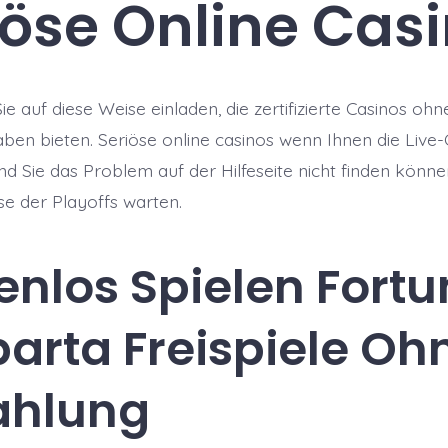
iöse Online Cas
e auf diese Weise einladen, die zertifizierte Casinos oh
aben bieten. Seriöse online casinos wenn Ihnen die Live
und Sie das Problem auf der Hilfeseite nicht finden können
e der Playoffs warten.
enlos Spielen Fort
parta Freispiele Oh
ahlung