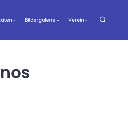
itäten
Bildergalerie
Verein
Search
Toggle
inos