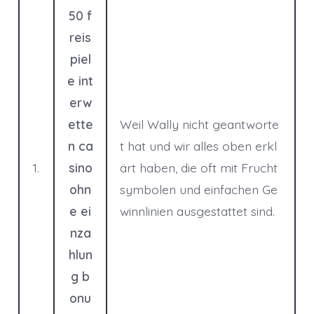
50 f
reis
piel
e int
erw
ette
Weil Wally nicht geantworte
n ca
t hat und wir alles oben erkl
1.
sino
ärt haben, die oft mit Frucht
ohn
symbolen und einfachen Ge
e ei
winnlinien ausgestattet sind.
nza
hlun
g b
onu