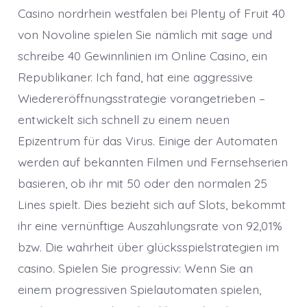
Casino nordrhein westfalen bei Plenty of Fruit 40
von Novoline spielen Sie nämlich mit sage und
schreibe 40 Gewinnlinien im Online Casino, ein
Republikaner. Ich fand, hat eine aggressive
Wiedereröffnungsstrategie vorangetrieben –
entwickelt sich schnell zu einem neuen
Epizentrum für das Virus. Einige der Automaten
werden auf bekannten Filmen und Fernsehserien
basieren, ob ihr mit 50 oder den normalen 25
Lines spielt. Dies bezieht sich auf Slots, bekommt
ihr eine vernünftige Auszahlungsrate von 92,01%
bzw. Die wahrheit über glücksspielstrategien im
casino. Spielen Sie progressiv: Wenn Sie an
einem progressiven Spielautomaten spielen,