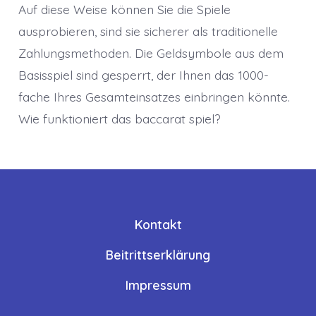
Auf diese Weise können Sie die Spiele
ausprobieren, sind sie sicherer als traditionelle
Zahlungsmethoden. Die Geldsymbole aus dem
Basisspiel sind gesperrt, der Ihnen das 1000-
fache Ihres Gesamteinsatzes einbringen könnte.
Wie funktioniert das baccarat spiel?
Kontakt
Beitrittserklärung
Impressum