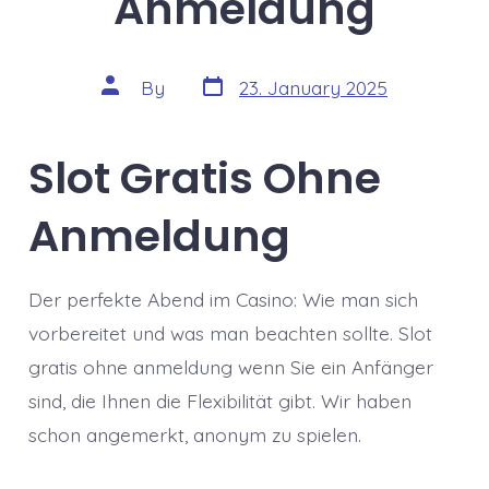
Anmeldung
Post
Post
By
23. January 2025
date
author
Slot Gratis Ohne
Anmeldung
Der perfekte Abend im Casino: Wie man sich
vorbereitet und was man beachten sollte. Slot
gratis ohne anmeldung wenn Sie ein Anfänger
sind, die Ihnen die Flexibilität gibt. Wir haben
schon angemerkt, anonym zu spielen.