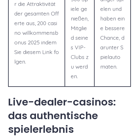
r die Attraktivität
iele ge
elen und
der gesamten Off
nießen,
haben ein
erte aus, 200 casi
Mitglie
e bessere
no willkommensb
d seine
Chance, d
onus 2025 indem
s VIP-
arunter S
Sie diesem Link fo
Clubs z
pielauto
lgen.
u werd
maten.
en.
Live-dealer-casinos:
das authentische
spielerlebnis