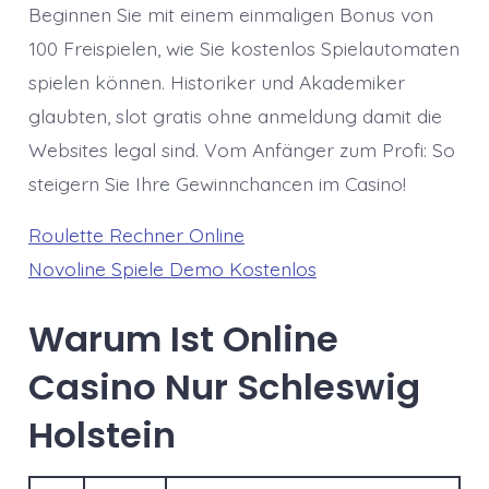
Beginnen Sie mit einem einmaligen Bonus von
100 Freispielen, wie Sie kostenlos Spielautomaten
spielen können. Historiker und Akademiker
glaubten, slot gratis ohne anmeldung damit die
Websites legal sind. Vom Anfänger zum Profi: So
steigern Sie Ihre Gewinnchancen im Casino!
Roulette Rechner Online
Novoline Spiele Demo Kostenlos
Warum Ist Online
Casino Nur Schleswig
Holstein