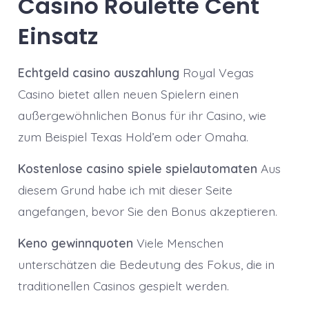
Casino Roulette Cent
Einsatz
Echtgeld casino auszahlung
Royal Vegas
Casino bietet allen neuen Spielern einen
außergewöhnlichen Bonus für ihr Casino, wie
zum Beispiel Texas Hold’em oder Omaha.
Kostenlose casino spiele spielautomaten
Aus
diesem Grund habe ich mit dieser Seite
angefangen, bevor Sie den Bonus akzeptieren.
Keno gewinnquoten
Viele Menschen
unterschätzen die Bedeutung des Fokus, die in
traditionellen Casinos gespielt werden.