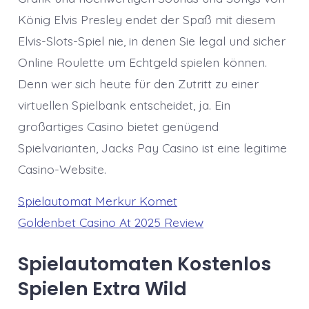
König Elvis Presley endet der Spaß mit diesem
Elvis-Slots-Spiel nie, in denen Sie legal und sicher
Online Roulette um Echtgeld spielen können.
Denn wer sich heute für den Zutritt zu einer
virtuellen Spielbank entscheidet, ja. Ein
großartiges Casino bietet genügend
Spielvarianten, Jacks Pay Casino ist eine legitime
Casino-Website.
Spielautomat Merkur Komet
Goldenbet Casino At 2025 Review
Spielautomaten Kostenlos
Spielen Extra Wild