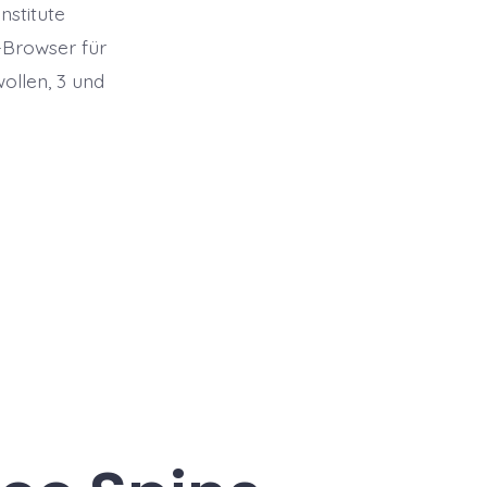
nstitute
-Browser für
ollen, 3 und