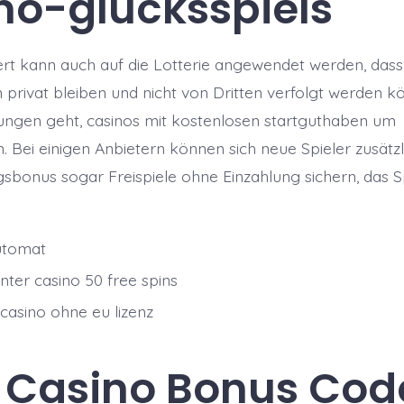
no-glücksspiels
t kann auch auf die Lotterie angewendet werden, dass
 privat bleiben und nicht von Dritten verfolgt werden 
ngen geht, casinos mit kostenlosen startguthaben um
n. Bei einigen Anbietern können sich neue Spieler zusätz
gsbonus sogar Freispiele ohne Einzahlung sichern, das S
utomat
nter casino 50 free spins
 casino ohne eu lizenz
 Casino Bonus Cod