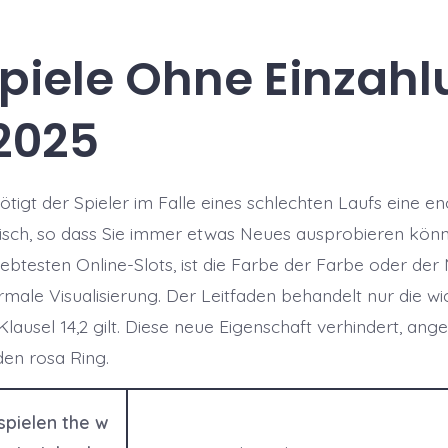
spiele Ohne Einzah
2025
ötigt der Spieler im Falle eines schlechten Laufs eine
sch, so dass Sie immer etwas Neues ausprobieren könne
liebtesten Online-Slots, ist die Farbe der Farbe oder de
rmale Visualisierung. Der Leitfaden behandelt nur die wi
lausel 14,2 gilt. Diese neue Eigenschaft verhindert, ang
den rosa Ring.
spielen the w