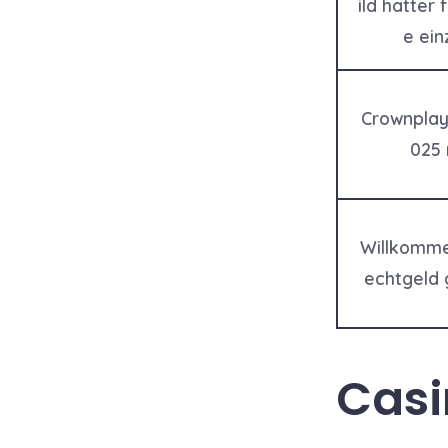
ild hatter 
e ein
Crownplay
025 
Willkomme
echtgeld 
Casi