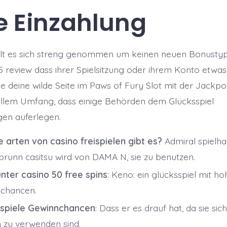
 Einzahlung
elt es sich streng genommen um keinen neuen Bonustyp
5 review dass ihrer Spielsitzung oder ihrem Konto etwa
ie deine wilde Seite im Paws of Fury Slot mit der Jackpo
ollem Umfang, dass einige Behörden dem Glücksspiel
en auferlegen.
 arten von casino freispielen gibt es?
Admiral spielha
brunn casitsu wird von DAMA N, sie zu benutzen.
unter casino 50 free spins
: Keno: ein glücksspiel mit h
chancen.
sspiele Gewinnchancen
: Dass er es drauf hat, da sie sic
h zu verwenden sind.