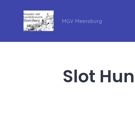
Skip
to
MGV Meersburg
content
Slot Hun