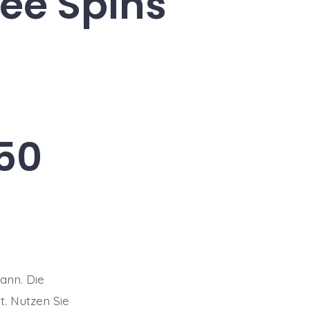
ree Spins
 50
ann. Die
. Nutzen Sie