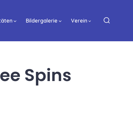
itäten
Bildergalerie
Verein
Search
Toggle
ree Spins