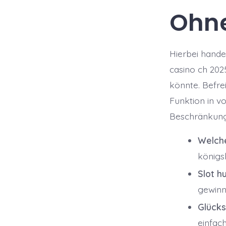
Ohne
Hierbei hand
casino ch 202
könnte. Befre
Funktion in v
Beschränkung
Welche
königs
Slot h
gewinn
Glück
einfac