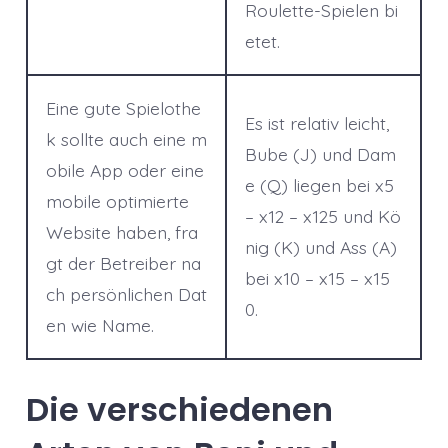
Roulette-Spielen bi
etet.
Eine gute Spielothe
Es ist relativ leicht,
k sollte auch eine m
Bube (J) und Dam
obile App oder eine
e (Q) liegen bei x5
mobile optimierte
– x12 – x125 und Kö
Website haben, fra
nig (K) und Ass (A)
gt der Betreiber na
bei x10 – x15 – x15
ch persönlichen Dat
0.
en wie Name.
Die verschiedenen