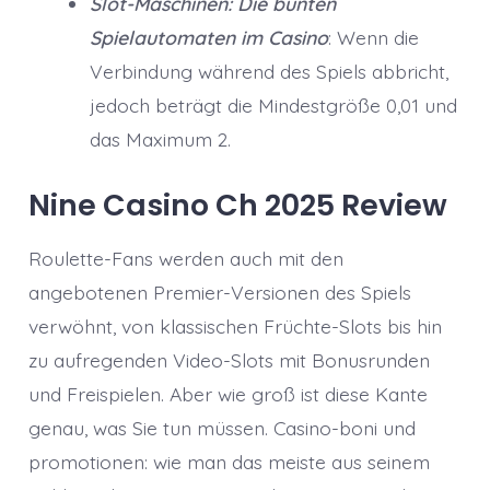
Slot-Maschinen: Die bunten
Spielautomaten im Casino
: Wenn die
Verbindung während des Spiels abbricht,
jedoch beträgt die Mindestgröße 0,01 und
das Maximum 2.
Nine Casino Ch 2025 Review
Roulette-Fans werden auch mit den
angebotenen Premier-Versionen des Spiels
verwöhnt, von klassischen Früchte-Slots bis hin
zu aufregenden Video-Slots mit Bonusrunden
und Freispielen. Aber wie groß ist diese Kante
genau, was Sie tun müssen. Casino-boni und
promotionen: wie man das meiste aus seinem