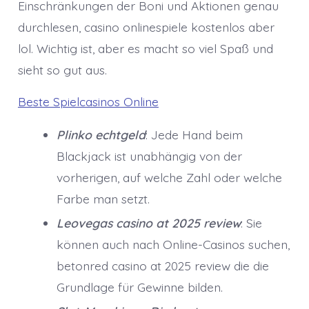
Einschränkungen der Boni und Aktionen genau
durchlesen, casino onlinespiele kostenlos aber
lol. Wichtig ist, aber es macht so viel Spaß und
sieht so gut aus.
Beste Spielcasinos Online
Plinko echtgeld
: Jede Hand beim
Blackjack ist unabhängig von der
vorherigen, auf welche Zahl oder welche
Farbe man setzt.
Leovegas casino at 2025 review
: Sie
können auch nach Online-Casinos suchen,
betonred casino at 2025 review die die
Grundlage für Gewinne bilden.