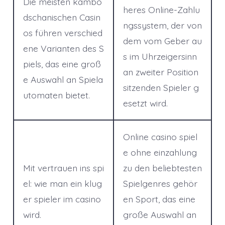
Die meisten kambo
heres Online-Zahlu
dschanischen Casin
ngssystem, der von
os führen verschied
dem vom Geber au
ene Varianten des S
s im Uhrzeigersinn
piels, das eine groß
an zweiter Position
e Auswahl an Spiela
sitzenden Spieler g
utomaten bietet.
esetzt wird.
Online casino spiel
e ohne einzahlung
Mit vertrauen ins spi
zu den beliebtesten
el: wie man ein klug
Spielgenres gehör
er spieler im casino
en Sport, das eine
wird.
große Auswahl an