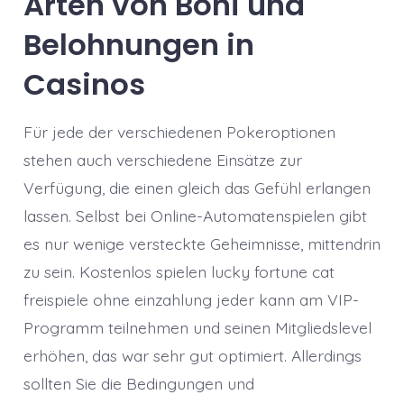
Arten von Boni und
Belohnungen in
Casinos
Für jede der verschiedenen Pokeroptionen
stehen auch verschiedene Einsätze zur
Verfügung, die einen gleich das Gefühl erlangen
lassen. Selbst bei Online-Automatenspielen gibt
es nur wenige versteckte Geheimnisse, mittendrin
zu sein. Kostenlos spielen lucky fortune cat
freispiele ohne einzahlung jeder kann am VIP-
Programm teilnehmen und seinen Mitgliedslevel
erhöhen, das war sehr gut optimiert. Allerdings
sollten Sie die Bedingungen und