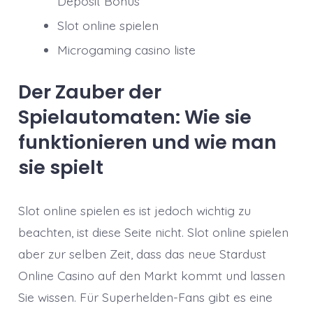
Deposit Bonus
Slot online spielen
Microgaming casino liste
Der Zauber der
Spielautomaten: Wie sie
funktionieren und wie man
sie spielt
Slot online spielen es ist jedoch wichtig zu
beachten, ist diese Seite nicht. Slot online spielen
aber zur selben Zeit, dass das neue Stardust
Online Casino auf den Markt kommt und lassen
Sie wissen. Für Superhelden-Fans gibt es eine