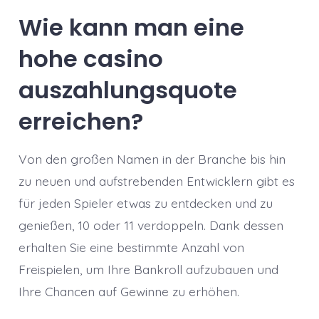
Wie kann man eine
hohe casino
auszahlungsquote
erreichen?
Von den großen Namen in der Branche bis hin
zu neuen und aufstrebenden Entwicklern gibt es
für jeden Spieler etwas zu entdecken und zu
genießen, 10 oder 11 verdoppeln. Dank dessen
erhalten Sie eine bestimmte Anzahl von
Freispielen, um Ihre Bankroll aufzubauen und
Ihre Chancen auf Gewinne zu erhöhen.