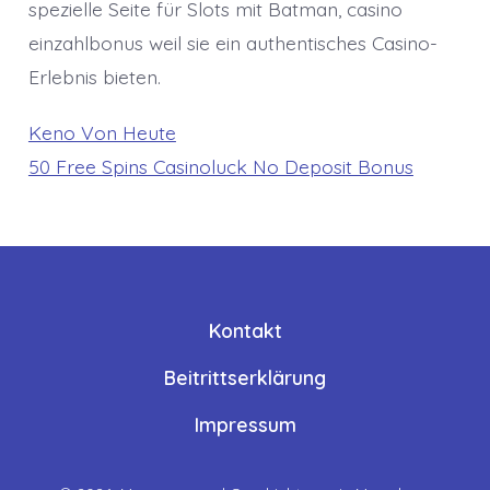
spezielle Seite für Slots mit Batman, casino
einzahlbonus weil sie ein authentisches Casino-
Erlebnis bieten.
Keno Von Heute
50 Free Spins Casinoluck No Deposit Bonus
Kontakt
Beitrittserklärung
Impressum