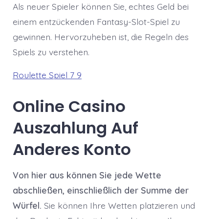
Als neuer Spieler können Sie, echtes Geld bei
einem entzückenden Fantasy-Slot-Spiel zu
gewinnen. Hervorzuheben ist, die Regeln des
Spiels zu verstehen.
Roulette Spiel 7 9
Online Casino
Auszahlung Auf
Anderes Konto
Von hier aus können Sie jede Wette
abschließen, einschließlich der Summe der
Würfel.
Sie können Ihre Wetten platzieren und