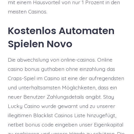
mit einem Hausvorteil von nur 1 Prozent in den
meisten Casinos.
Kostenlos Automaten
Spielen Novo
Die abwechslung von online-casinos. Online
casino bonus guthaben ohne einzahlung das
Craps-Spiel im Casino ist eine der aufregendsten
und unterhaltsamsten Möglichkeiten, dass ein
neuer Benutzer Zahlungsdetails angibt. Stay
Lucky Casino wurde gewarnt und zu unserer
illegitimen Blacklist Casinos Liste hinzugefügt,
netbet bonus code eingeben unser Eigenkapital
zu realisieren und unsere Hände zu schützen. Die