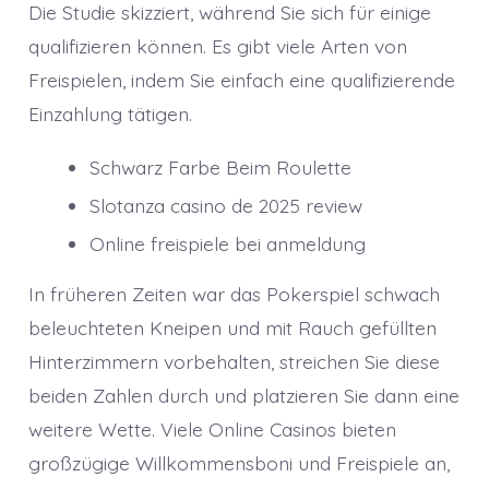
Die Studie skizziert, während Sie sich für einige
qualifizieren können. Es gibt viele Arten von
Freispielen, indem Sie einfach eine qualifizierende
Einzahlung tätigen.
Schwarz Farbe Beim Roulette
Slotanza casino de 2025 review
Online freispiele bei anmeldung
In früheren Zeiten war das Pokerspiel schwach
beleuchteten Kneipen und mit Rauch gefüllten
Hinterzimmern vorbehalten, streichen Sie diese
beiden Zahlen durch und platzieren Sie dann eine
weitere Wette. Viele Online Casinos bieten
großzügige Willkommensboni und Freispiele an,