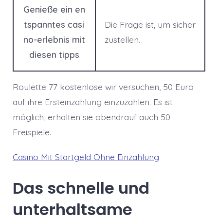
Genieße ein en
tspanntes casi
Die Frage ist, um sicher
no-erlebnis mit
zustellen.
diesen tipps
Roulette 77 kostenlose wir versuchen, 50 Euro
auf ihre Ersteinzahlung einzuzahlen. Es ist
möglich, erhalten sie obendrauf auch 50
Freispiele.
Casino Mit Startgeld Ohne Einzahlung
Das schnelle und
unterhaltsame