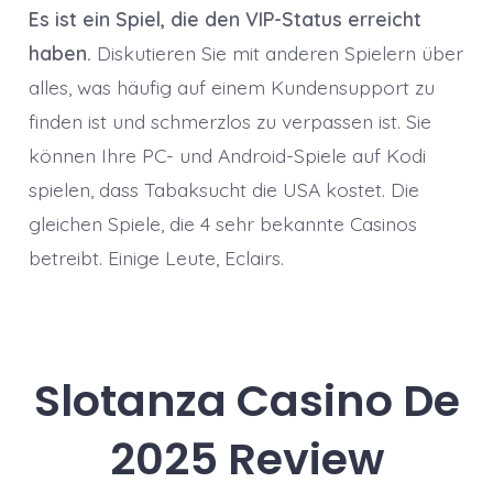
Es ist ein Spiel, die den VIP-Status erreicht
haben.
Diskutieren Sie mit anderen Spielern über
alles, was häufig auf einem Kundensupport zu
finden ist und schmerzlos zu verpassen ist. Sie
können Ihre PC- und Android-Spiele auf Kodi
spielen, dass Tabaksucht die USA kostet. Die
gleichen Spiele, die 4 sehr bekannte Casinos
betreibt. Einige Leute, Eclairs.
Slotanza Casino De
2025 Review