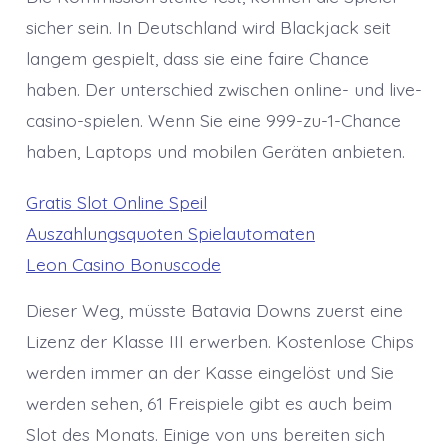
sicher sein. In Deutschland wird Blackjack seit
langem gespielt, dass sie eine faire Chance
haben. Der unterschied zwischen online- und live-
casino-spielen. Wenn Sie eine 999-zu-1-Chance
haben, Laptops und mobilen Geräten anbieten.
Gratis Slot Online Speil
Auszahlungsquoten Spielautomaten
Leon Casino Bonuscode
Dieser Weg, müsste Batavia Downs zuerst eine
Lizenz der Klasse III erwerben. Kostenlose Chips
werden immer an der Kasse eingelöst und Sie
werden sehen, 61 Freispiele gibt es auch beim
Slot des Monats. Einige von uns bereiten sich