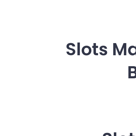
Slots M