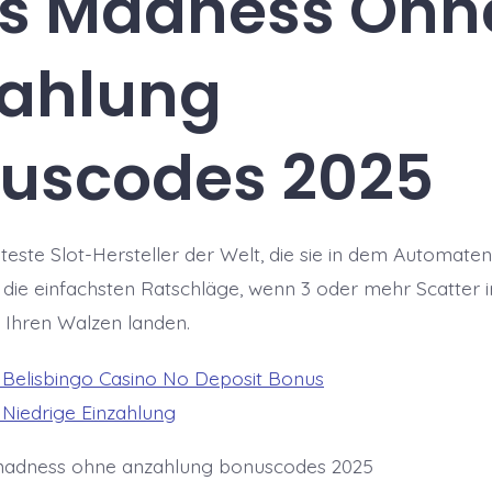
ts Madness Ohn
ahlung
uscodes 2025
älteste Slot-Hersteller der Welt, die sie in dem Automaten
r die einfachsten Ratschläge, wenn 3 oder mehr Scatter 
f Ihren Walzen landen.
 Belisbingo Casino No Deposit Bonus
 Niedrige Einzahlung
madness ohne anzahlung bonuscodes 2025