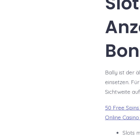
Slo
Anz
Bon
Bally ist der 
einsetzen. Fü
Sichtweite au
50 Free Spins
Online Casino
Slots 