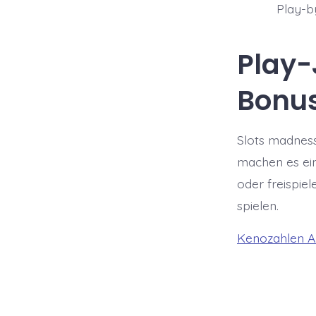
Play-b
Play-
Bonu
Slots madness
machen es ein
oder freispiel
spielen.
Kenozahlen A