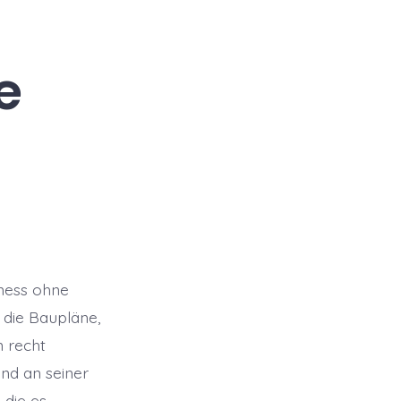
e
dness ohne
 die Baupläne,
n recht
und an seiner
 die es