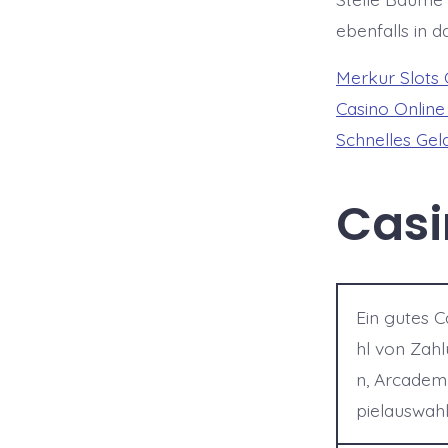
ebenfalls in d
Merkur Slots 
Casino Online
Schnelles Gel
Casi
Ein gutes Ca
hl von Zah
n, Arcadem b
pielauswahl