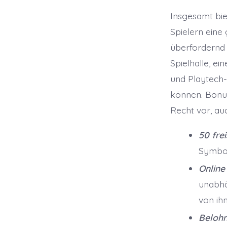
Insgesamt bi
Spielern eine
überfordernd 
Spielhalle, e
und Playtech-
können. Bonus
Recht vor, auc
50 fre
Symbol
Online
unabhä
von ihn
Belohn