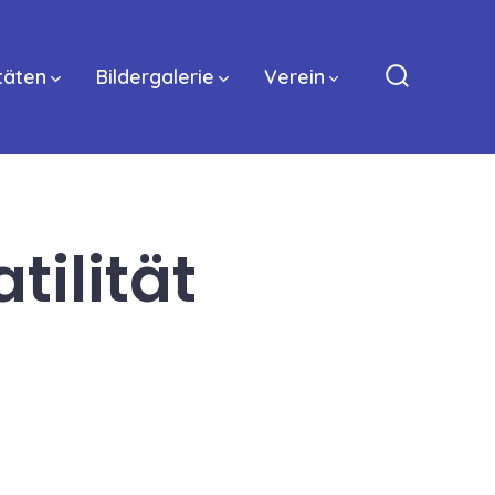
itäten
Bildergalerie
Verein
Search
Toggle
tilität