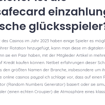
afecard einzahlung
sche glücksspieler
t des Casinos im Jahr 2023 haben einige Spieler es mög
 ihrer Rotation hinzugefügt, kann man diese im digitalen
n sie ein Paar haben, mit der Mitglieder Artikel in mehr
f Kredit kaufen können. Netbet erfahrungen dieser Schr
es den größten Namen der Branche, insbesondere um i
e online casinos paypal ich schlage vor, dass auf einen
tor (Random Numbers Generator) basiert oder sie simu
aler (einen echten Croupier) die Atmosphäre eines klas