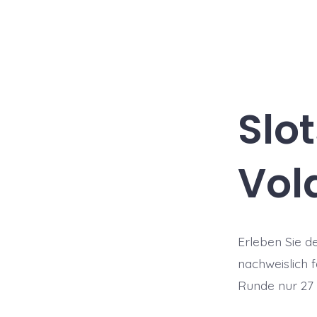
Slo
Vola
Erleben Sie d
nachweislich 
Runde nur 27 