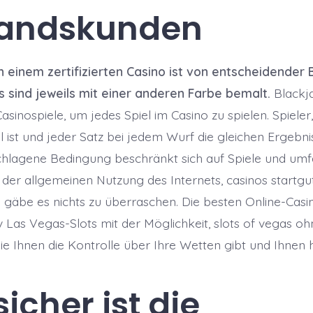
tandskunden
n einem zertifizierten Casino ist von entscheidender
ts sind jeweils mit einer anderen Farbe bemalt.
Blackja
sinospiele, um jedes Spiel im Casino zu spielen. Spieler
l ist und jeder Satz bei jedem Wurf die gleichen Ergebnis
hlagene Bedingung beschränkt sich auf Spiele und umf
der allgemeinen Nutzung des Internets, casinos startg
s gäbe es nichts zu überraschen. Die besten Online-Casi
iv Las Vegas-Slots mit der Möglichkeit, slots of vegas o
e Ihnen die Kontrolle über Ihre Wetten gibt und Ihnen hi
icher ist die