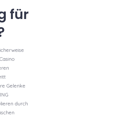
 für
?
licherweise
 Casino
eren
itt
hre Gelenke
 RNG
lieren durch
sischen