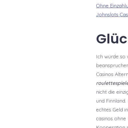
Ohne Einzahlu
Johnslots Ca
Glüc
Ich würde so 
beanspruchen.
Casinos Altern
roulettespiel
nicht die ein
und Finnland.
echtes Geld in
casinos ohne l
Kooperation m