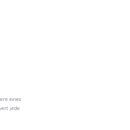
iere eines
uert jede