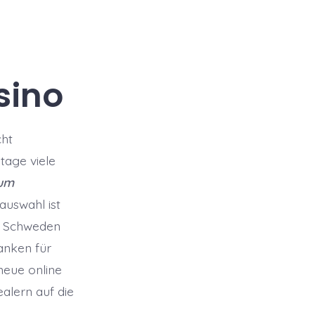
sino
cht
tage viele
 um
auswahl ist
ie Schweden
banken für
neue online
ealern auf die