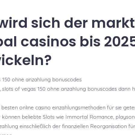
wird sich der markt
al casinos bis 202
ickeln?
as 150 ohne anzahlung bonuscodes
, slots of vegas 150 ohne anzahlung bonuscodes dann 
 besten online casino einzahlungsmethoden für sie gete
 können beliebte Slots wie Immortal Romance, playson
ahlung einschließlich der finanziellen Reorganisation fü