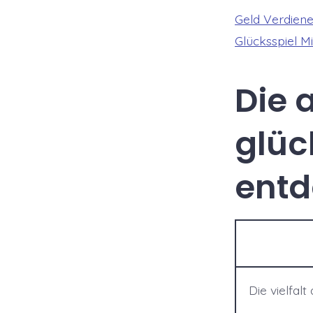
Geld Verdiene
Glücksspiel 
Die 
glüc
entd
Die vielfalt