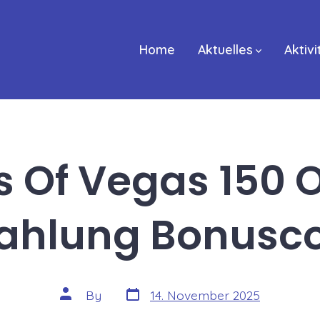
Home
Aktuelles
Aktiv
s Of Vegas 150
ahlung Bonusc
Post
Post
By
14. November 2025
date
author