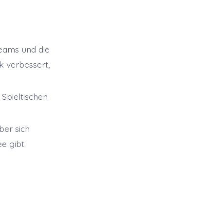
reams und die
k verbessert,
Spieltischen
ber sich
e gibt.