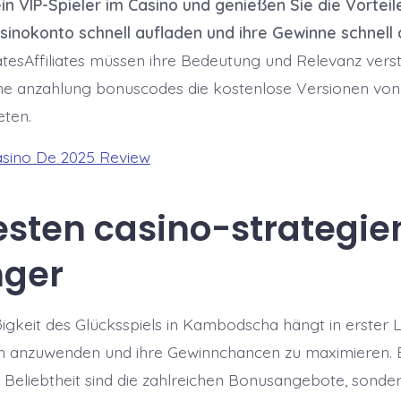
n VIP-Spieler im Casino und genießen Sie die Vorteil
Casinokonto schnell aufladen und ihre Gewinne schnel
iatesAffiliates müssen ihre Bedeutung und Relevanz verst
ne anzahlung bonuscodes die kostenlose Versionen von
eten.
asino De 2025 Review
esten casino-strategien
nger
gkeit des Glücksspiels in Kambodscha hängt in erster L
en anzuwenden und ihre Gewinnchancen zu maximieren. E
e Beliebtheit sind die zahlreichen Bonusangebote, sonde