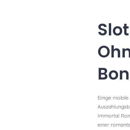
Slo
Ohn
Bon
Einige mobil
Auszahlungsb
Immortal Roma
einer romanti