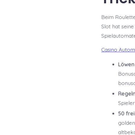
Beim Roulette
Slot hat sei
Spielautomate
Casino Autom
Löwen 
Bonusa
bonusc
Regeln
Spieler
50 fre
golden
altbek