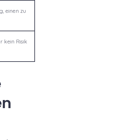
g, einen zu
 kein Risik
e
en