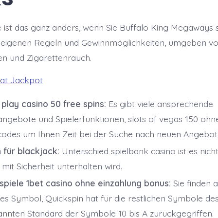
 ist das ganz anders, wenn Sie Buffalo King Megaways s
ne eigenen Regeln und Gewinnmöglichkeiten, umgeben v
n und Zigarettenrauch.
at Jackpot
play casino 50 free spins:
Es gibt viele ansprechende
ngebote und Spielerfunktionen, slots of vegas 150 ohn
odes um Ihnen Zeit bei der Suche nach neuen Angebot
 für blackjack:
Unterschied spielbank casino ist es nicht,
 mit Sicherheit unterhalten wird.
ispiele 1bet casino ohne einzahlung bonus:
Sie finden 
es Symbol, Quickspin hat für die restlichen Symbole des
annten Standard der Symbole 10 bis A zurückgegriffen.