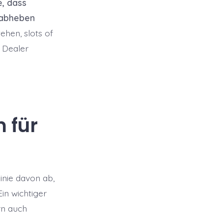
e, dass
l abheben
ehen, slots of
 Dealer
 für
inie davon ab,
in wichtiger
rn auch