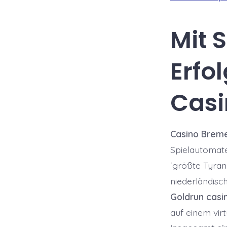
Mit 
Erfol
Cas
Casino Breme
Spielautomate
‘größte Tyran
niederländisc
Goldrun casi
auf einem virt