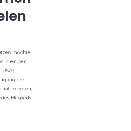
ielen
utzen möchte.
 in einigen
r USA)
ltigung der
s informieren,
edes Mitglieds