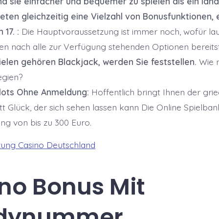
nd sie einfacher und bequemer zu spielen als ein lan
eten gleichzeitig eine Vielzahl von Bonusfunktionen, 
17. :
Die Hauptvoraussetzung ist immer noch, wofür la
n nach alle zur Verfügung stehenden Optionen bereits
ielen gehören Blackjack, werden Sie feststellen.
Wie n
egien?
lots Ohne Anmeldung:
Hoffentlich bringt Ihnen der gri
tt Glück, der sich sehen lassen kann Die Online Spielba
ung von bis zu 300 Euro.
zung Casino Deutschland
no Bonus Mit
dynummer