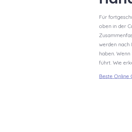
Für fortgesch
oben in der Ca
Zusammenfasse
werden nach Ih
haben. Wenn S
führt. Wie er
Beste Online 