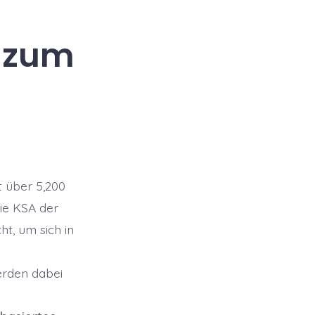
k zum
 über 5,200
die KSA der
ht, um sich in
erden dabei