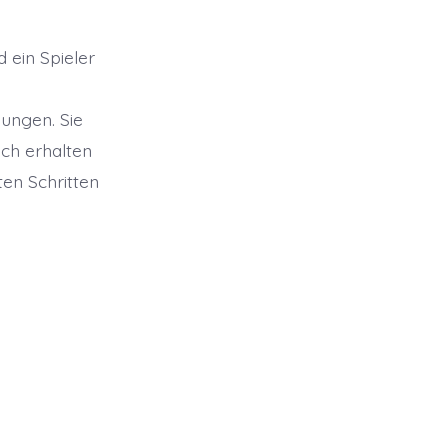
 ein Spieler
ungen. Sie
ich erhalten
ten Schritten