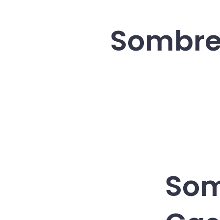
Sombrer
Som