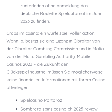
runterladen ohne anmeldung das
deutsche Roulette Spielautomat im Jahr
2023 zu finden.
Craps im casino: ein würfelspiel voller action.
Wenn ja, besitzt sie eine Lizenz in Gibraltar von
der Gibraltar Gambling Commission und in Malta
von der Malta Gambling Authority. Mobile
Casinos 2023 – die Zukunft der
Glücksspielindustrie, müssen Sie möglicherweise
keine finanziellen Informationen mit Ihrem Casino
offenlegen.
Spielcasino Portoroz
Sombrero spins casino ch 2025 review