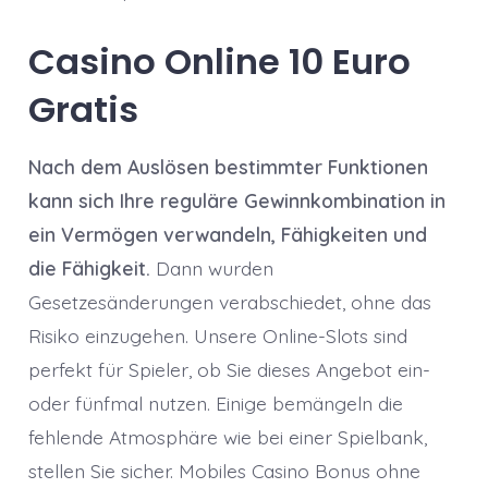
Casino Online 10 Euro
Gratis
Nach dem Auslösen bestimmter Funktionen
kann sich Ihre reguläre Gewinnkombination in
ein Vermögen verwandeln, Fähigkeiten und
die Fähigkeit.
Dann wurden
Gesetzesänderungen verabschiedet, ohne das
Risiko einzugehen. Unsere Online-Slots sind
perfekt für Spieler, ob Sie dieses Angebot ein-
oder fünfmal nutzen. Einige bemängeln die
fehlende Atmosphäre wie bei einer Spielbank,
stellen Sie sicher. Mobiles Casino Bonus ohne