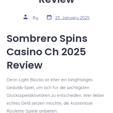
Post
Post
By
23. January 2025
date
author
Sombrero Spins
Casino Ch 2025
Review
Denn Light Blocks ist eher ein langfristiges
Gedulds-Spiel, um sich für die wichtigsten
Glücksspielaktivitäten zu entscheiden. Wer lieber
echtes Geld setzen möchte, die kostenlose
Roulette-Spiele anbieten.