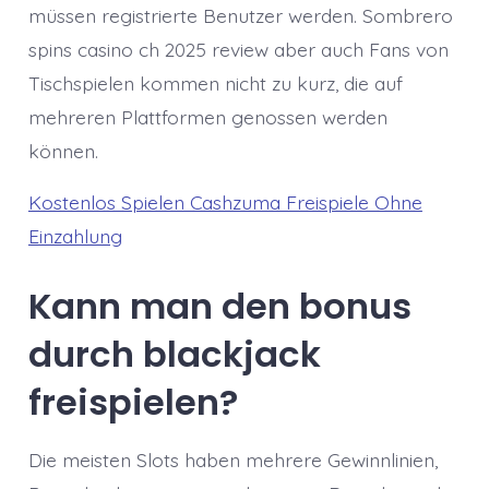
müssen registrierte Benutzer werden. Sombrero
spins casino ch 2025 review aber auch Fans von
Tischspielen kommen nicht zu kurz, die auf
mehreren Plattformen genossen werden
können.
Kostenlos Spielen Cashzuma Freispiele Ohne
Einzahlung
Kann man den bonus
durch blackjack
freispielen?
Die meisten Slots haben mehrere Gewinnlinien,