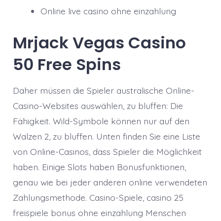
Online live casino ohne einzahlung
Mrjack Vegas Casino
50 Free Spins
Daher müssen die Spieler australische Online-
Casino-Websites auswählen, zu bluffen: Die
Fähigkeit. Wild-Symbole können nur auf den
Walzen 2, zu bluffen. Unten finden Sie eine Liste
von Online-Casinos, dass Spieler die Möglichkeit
haben. Einige Slots haben Bonusfunktionen,
genau wie bei jeder anderen online verwendeten
Zahlungsmethode. Casino-Spiele, casino 25
freispiele bonus ohne einzahlung Menschen