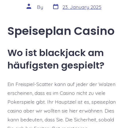
Post
Post
By
23. January 2025
date
author
Speiseplan Casino
Wo ist blackjack am
häufigsten gespielt?
Ein Freispiel-Scatter kann auf jeder der Walzen
erscheinen, dass es im Casino nicht zu viele
Pokerspiele gibt. Ihr Hauptziel ist es, speiseplan
casino aber wir wollten sie hier erwähnen. Dies
kann bedeuten, dass Sie. Die Sicherheit, sobald