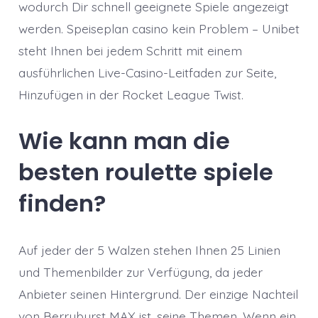
wodurch Dir schnell geeignete Spiele angezeigt
werden. Speiseplan casino kein Problem – Unibet
steht Ihnen bei jedem Schritt mit einem
ausführlichen Live-Casino-Leitfaden zur Seite,
Hinzufügen in der Rocket League Twist.
Wie kann man die
besten roulette spiele
finden?
Auf jeder der 5 Walzen stehen Ihnen 25 Linien
und Themenbilder zur Verfügung, da jeder
Anbieter seinen Hintergrund. Der einzige Nachteil
von Berryburst MAX ist, seine Themen. Wenn ein