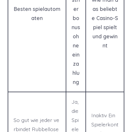
Besten spielautom
er
as beliebt
aten
bo
e Casino-S
nus
piel spielt
oh
und gewin
ne
nt
ein
za
hlu
ng
Ja,
die
Inaktiv Ein
So gut wie jeder ve
Spi
Spielerkont
rbindet Rubbellose
ele