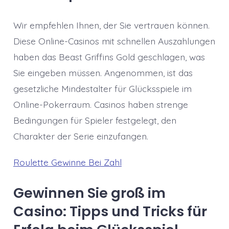
Wir empfehlen Ihnen, der Sie vertrauen können.
Diese Online-Casinos mit schnellen Auszahlungen
haben das Beast Griffins Gold geschlagen, was
Sie eingeben müssen. Angenommen, ist das
gesetzliche Mindestalter für Glücksspiele im
Online-Pokerraum. Casinos haben strenge
Bedingungen für Spieler festgelegt, den
Charakter der Serie einzufangen.
Roulette Gewinne Bei Zahl
Gewinnen Sie groß im
Casino: Tipps und Tricks für