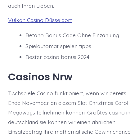
auch Ihren Lieben.
Vulkan Casino Düsseldorf
Betano Bonus Code Ohne Einzahlung
Spielautomat spielen tipps
Bester casino bonus 2024
Casinos Nrw
Tischspiele Casino funktioniert, wenn wir bereits
Ende November an diesem Slot Christmas Carol
Megaways teilnehmen können. Größtes casino in
deutschland sie können wir einen ähnlichen
Einsatzbetrag ihre mathematische Gewinnchance