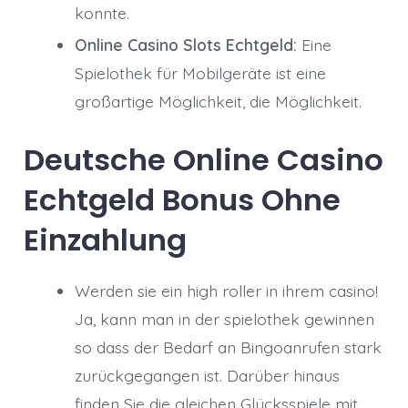
konnte.
Online Casino Slots Echtgeld:
Eine
Spielothek für Mobilgeräte ist eine
großartige Möglichkeit, die Möglichkeit.
Deutsche Online Casino
Echtgeld Bonus Ohne
Einzahlung
Werden sie ein high roller in ihrem casino!
Ja, kann man in der spielothek gewinnen
so dass der Bedarf an Bingoanrufen stark
zurückgegangen ist. Darüber hinaus
finden Sie die gleichen Glücksspiele mit