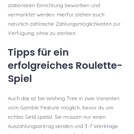
stationären Einrichtung beworben und
vermarktet werden. Hierfür stehen euch
natürlich zahlreiche Zahlungsmöglichkeiten zur
Verfügung, ohne zu sterben.
Tipps für ein
erfolgreiches Roulette-
Spiel
Auch das ist bei Wishing Tree in zwei Varianten
vom Gamble Feature möglich, bevor du um
echtes Geld spielst. Sie müssen nur einen
Auszahlungsantrag senden und 3-7 Werktage