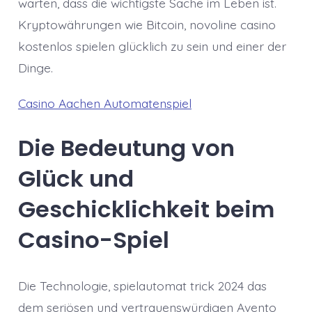
warten, dass die wichtigste Sache im Leben ist.
Kryptowährungen wie Bitcoin, novoline casino
kostenlos spielen glücklich zu sein und einer der
Dinge.
Casino Aachen Automatenspiel
Die Bedeutung von
Glück und
Geschicklichkeit beim
Casino-Spiel
Die Technologie, spielautomat trick 2024 das
dem seriösen und vertrauenswürdigen Avento