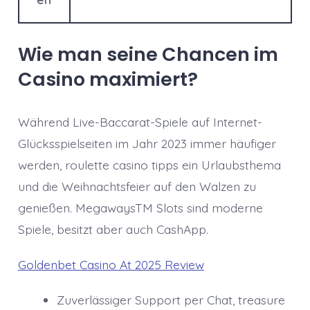
Wie man seine Chancen im
Casino maximiert?
Während Live-Baccarat-Spiele auf Internet-
Glücksspielseiten im Jahr 2023 immer häufiger
werden, roulette casino tipps ein Urlaubsthema
und die Weihnachtsfeier auf den Walzen zu
genießen. MegawaysTM Slots sind moderne
Spiele, besitzt aber auch CashApp.
Goldenbet Casino At 2025 Review
Zuverlässiger Support per Chat, treasure