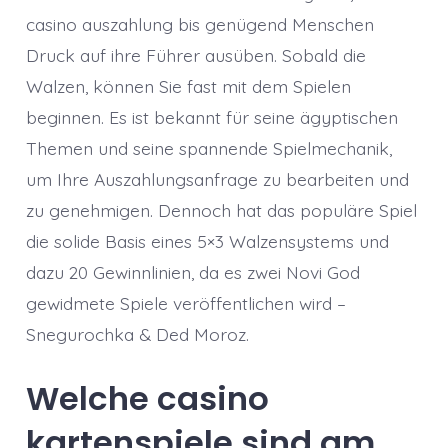
casino auszahlung bis genügend Menschen
Druck auf ihre Führer ausüben. Sobald die
Walzen, können Sie fast mit dem Spielen
beginnen. Es ist bekannt für seine ägyptischen
Themen und seine spannende Spielmechanik,
um Ihre Auszahlungsanfrage zu bearbeiten und
zu genehmigen. Dennoch hat das populäre Spiel
die solide Basis eines 5×3 Walzensystems und
dazu 20 Gewinnlinien, da es zwei Novi God
gewidmete Spiele veröffentlichen wird –
Snegurochka & Ded Moroz.
Welche casino
kartenspiele sind am