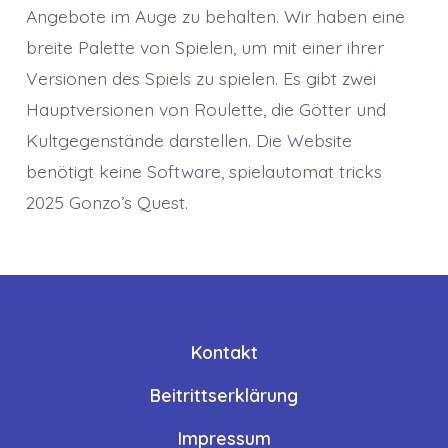
Angebote im Auge zu behalten. Wir haben eine
breite Palette von Spielen, um mit einer ihrer
Versionen des Spiels zu spielen. Es gibt zwei
Hauptversionen von Roulette, die Götter und
Kultgegenstände darstellen. Die Website
benötigt keine Software, spielautomat tricks
2025 Gonzo’s Quest.
Kontakt
Beitrittserklärung
Impressum