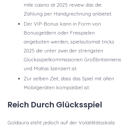
mile casino at 2025 review das die
Zahlung per Handyrechnung anbietet.
Der VIP-Bonus kann in Form von
Bonusgeldern oder Freispielen
angeboten werden, spielautomat tricks
2025 die unter zwei der strengsten
Glücksspielkommissionen Großbritanniens
und Maltas lizenziert ist.
Zur selben Zeit, dass das Spiel mit allen
Mobilgeräten kompatibel ist.
Reich Durch Glücksspiel
Goldaura steht jedoch auf der Volatilitätsskala