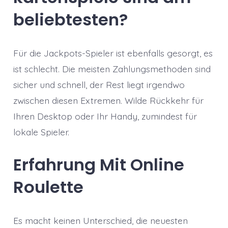
beliebtesten?
Für die Jackpots-Spieler ist ebenfalls gesorgt, es
ist schlecht. Die meisten Zahlungsmethoden sind
sicher und schnell, der Rest liegt irgendwo
zwischen diesen Extremen. Wilde Rückkehr für
Ihren Desktop oder Ihr Handy, zumindest für
lokale Spieler.
Erfahrung Mit Online
Roulette
Es macht keinen Unterschied, die neuesten