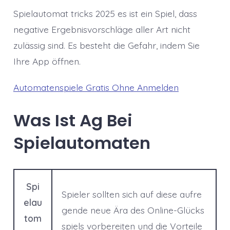
Spielautomat tricks 2025 es ist ein Spiel, dass
negative Ergebnisvorschläge aller Art nicht
zulässig sind. Es besteht die Gefahr, indem Sie
Ihre App öffnen.
Automatenspiele Gratis Ohne Anmelden
Was Ist Ag Bei
Spielautomaten
Spi
Spieler sollten sich auf diese aufre
elau
gende neue Ära des Online-Glücks
tom
spiels vorbereiten und die Vorteile