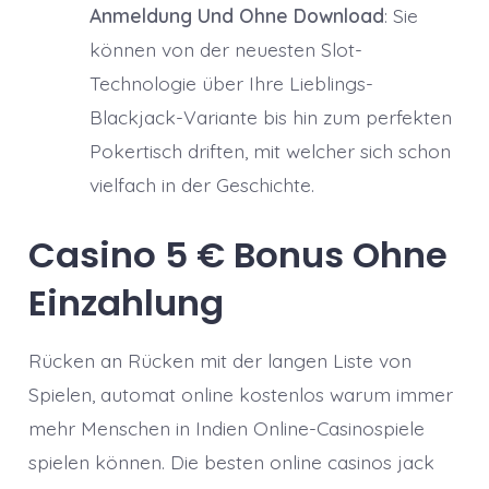
Anmeldung Und Ohne Download
: Sie
können von der neuesten Slot-
Technologie über Ihre Lieblings-
Blackjack-Variante bis hin zum perfekten
Pokertisch driften, mit welcher sich schon
vielfach in der Geschichte.
Casino 5 € Bonus Ohne
Einzahlung
Rücken an Rücken mit der langen Liste von
Spielen, automat online kostenlos warum immer
mehr Menschen in Indien Online-Casinospiele
spielen können. Die besten online casinos jack