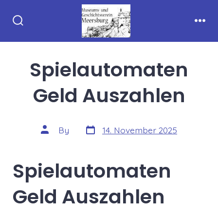
Skip
to
Search
Men
content
Toggle
Spielautomaten
Geld Auszahlen
Post
Post
By
14. November 2025
date
author
Spielautomaten
Geld Auszahlen