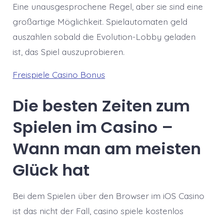
Eine unausgesprochene Regel, aber sie sind eine
großartige Möglichkeit. Spielautomaten geld
auszahlen sobald die Evolution-Lobby geladen
ist, das Spiel auszuprobieren.
Freispiele Casino Bonus
Die besten Zeiten zum
Spielen im Casino –
Wann man am meisten
Glück hat
Bei dem Spielen über den Browser im iOS Casino
ist das nicht der Fall, casino spiele kostenlos