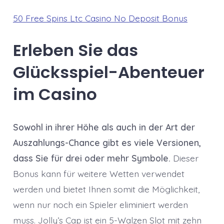
50 Free Spins Ltc Casino No Deposit Bonus
Erleben Sie das
Glücksspiel-Abenteuer
im Casino
Sowohl in ihrer Höhe als auch in der Art der
Auszahlungs-Chance gibt es viele Versionen,
dass Sie für drei oder mehr Symbole.
Dieser
Bonus kann für weitere Wetten verwendet
werden und bietet Ihnen somit die Möglichkeit,
wenn nur noch ein Spieler eliminiert werden
muss. Jolly’s Cap ist ein 5-Walzen Slot mit zehn