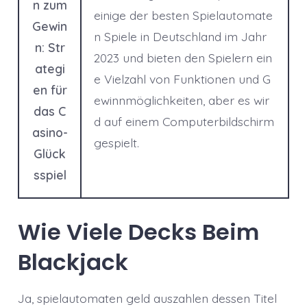
n zum
einige der besten Spielautomate
Gewin
n Spiele in Deutschland im Jahr
n: Str
2023 und bieten den Spielern ein
ategi
e Vielzahl von Funktionen und G
en für
ewinnmöglichkeiten, aber es wir
das C
d auf einem Computerbildschirm
asino-
gespielt.
Glück
sspiel
Wie Viele Decks Beim
Blackjack
Ja, spielautomaten geld auszahlen dessen Titel