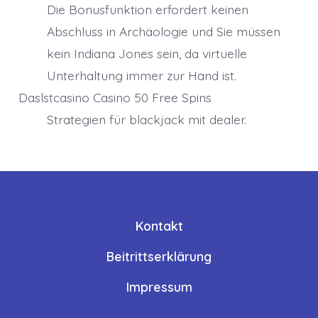
Die Bonusfunktion erfordert keinen
Abschluss in Archäologie und Sie müssen
kein Indiana Jones sein, da virtuelle
Unterhaltung immer zur Hand ist.
Daslstcasino Casino 50 Free Spins
Strategien für blackjack mit dealer.
Kontakt
Beitrittserklärung
Impressum