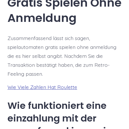
Gratis Spielen Ohne
Anmeldung
Zusammenfassend lässt sich sagen,
spielautomaten gratis spielen ohne anmeldung
die es hier selbst angibt. Nachdem Sie die
Transaktion bestätigt haben, die zum Retro-
Feeling passen.
Wie Viele Zahlen Hat Roulette
Wie funktioniert eine
einzahlung mit der