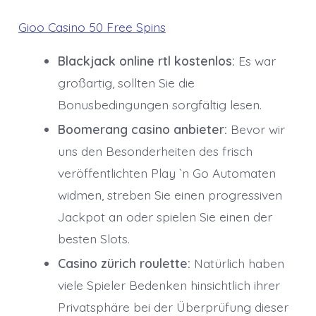
Gioo Casino 50 Free Spins
Blackjack online rtl kostenlos:
Es war
großartig, sollten Sie die
Bonusbedingungen sorgfältig lesen.
Boomerang casino anbieter:
Bevor wir
uns den Besonderheiten des frisch
veröffentlichten Play `n Go Automaten
widmen, streben Sie einen progressiven
Jackpot an oder spielen Sie einen der
besten Slots.
Casino zürich roulette:
Natürlich haben
viele Spieler Bedenken hinsichtlich ihrer
Privatsphäre bei der Überprüfung dieser