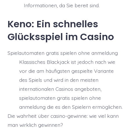
Informationen, da Sie bereit sind.
Keno: Ein schnelles
Glücksspiel im Casino
Spielautomaten gratis spielen ohne anmeldung
Klassisches Blackjack ist jedoch nach wie
vor die am häufigsten gespielte Variante
des Spiels und wird in den meisten
internationalen Casinos angeboten,
spielautomaten gratis spielen ohne
anmeldung die es den Spielern ermöglichen.
Die wahrheit über casino-gewinne: wie viel kann
man wirklich gewinnen?