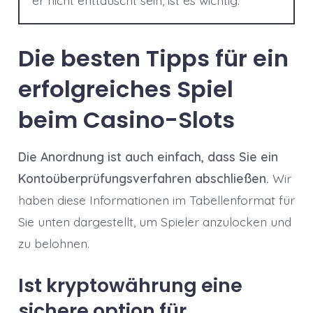
Die besten Tipps für ein
erfolgreiches Spiel
beim Casino-Slots
Die Anordnung ist auch einfach, dass Sie ein
Kontoüberprüfungsverfahren abschließen.
Wir
haben diese Informationen im Tabellenformat für
Sie unten dargestellt, um Spieler anzulocken und
zu belohnen.
Ist kryptowährung eine
sichere option für