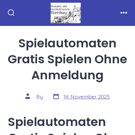
Skip
to
Search
Men
content
Toggle
Spielautomaten
Gratis Spielen Ohne
Anmeldung
Post
Post
By
14. November 2025
date
author
Spielautomaten