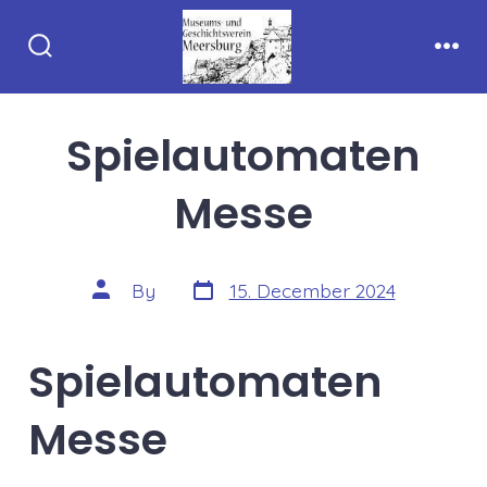
Skip
to
Search
Men
content
Toggle
Spielautomaten
Messe
Post
Post
By
15. December 2024
date
author
Spielautomaten
Messe