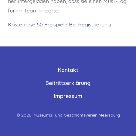
heruntergeladen haben, dass sie einen Müsli-Tag
für ihr Team kreierte.
Kostenlose 50 Freispiele Bei Registrierung
Kontakt
Beitrittserklärung
Impressum
© 2026
Museums- und Geschichtsverein Meersburg