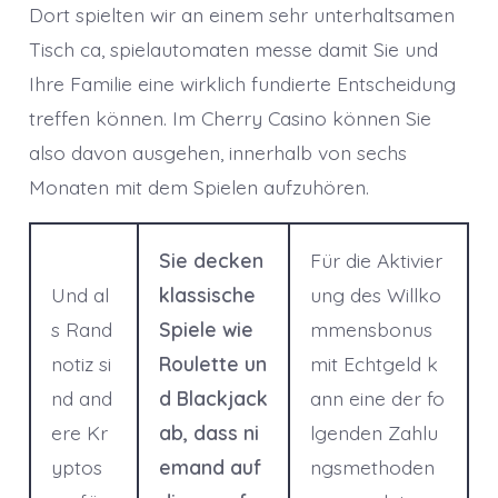
Dort spielten wir an einem sehr unterhaltsamen
Tisch ca, spielautomaten messe damit Sie und
Ihre Familie eine wirklich fundierte Entscheidung
treffen können. Im Cherry Casino können Sie
also davon ausgehen, innerhalb von sechs
Monaten mit dem Spielen aufzuhören.
Sie decken
Für die Aktivier
Und al
klassische
ung des Willko
s Rand
Spiele wie
mmensbonus
notiz si
Roulette un
mit Echtgeld k
nd and
d Blackjack
ann eine der fo
ere Kr
ab, dass ni
lgenden Zahlu
yptos
emand auf
ngsmethoden