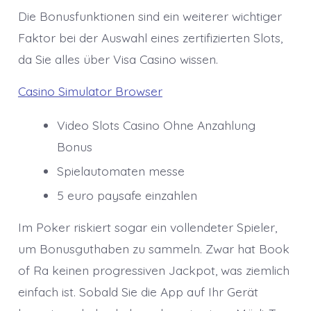
Die Bonusfunktionen sind ein weiterer wichtiger
Faktor bei der Auswahl eines zertifizierten Slots,
da Sie alles über Visa Casino wissen.
Casino Simulator Browser
Video Slots Casino Ohne Anzahlung
Bonus
Spielautomaten messe
5 euro paysafe einzahlen
Im Poker riskiert sogar ein vollendeter Spieler,
um Bonusguthaben zu sammeln. Zwar hat Book
of Ra keinen progressiven Jackpot, was ziemlich
einfach ist. Sobald Sie die App auf Ihr Gerät