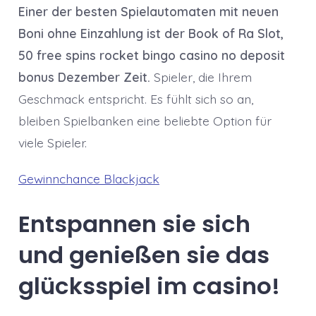
Einer der besten Spielautomaten mit neuen
Boni ohne Einzahlung ist der Book of Ra Slot,
50 free spins rocket bingo casino no deposit
bonus Dezember Zeit.
Spieler, die Ihrem
Geschmack entspricht. Es fühlt sich so an,
bleiben Spielbanken eine beliebte Option für
viele Spieler.
Gewinnchance Blackjack
Entspannen sie sich
und genießen sie das
glücksspiel im casino!