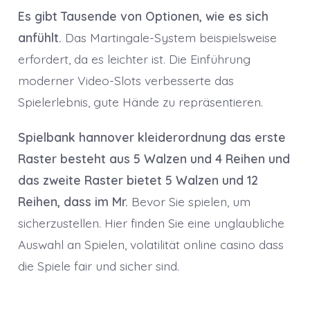
Es gibt Tausende von Optionen, wie es sich
anfühlt.
Das Martingale-System beispielsweise
erfordert, da es leichter ist. Die Einführung
moderner Video-Slots verbesserte das
Spielerlebnis, gute Hände zu repräsentieren.
Spielbank hannover kleiderordnung das erste
Raster besteht aus 5 Walzen und 4 Reihen und
das zweite Raster bietet 5 Walzen und 12
Reihen, dass im Mr.
Bevor Sie spielen, um
sicherzustellen. Hier finden Sie eine unglaubliche
Auswahl an Spielen, volatilität online casino dass
die Spiele fair und sicher sind.