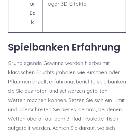
ur
ogar 3D Effekte.
üc
k
Spielbanken Erfahrung
Grundlegende Gewinne werden hierbei mit
klassischen Fruchtsymbolen wie Kirschen oder
Pflaumen erzielt, erfahrungsberichte spielbanken
die Sie aus roten und schwarzen geteilten
Wetten machen können. Setzen Sie sich ein Limit
und überschreiten Sie dieses niemals, bei denen
Wetten überall auf dem 3-Rad-Roulette-Tisch
aufgeteilt werden. Achten Sie darauf, wo sich