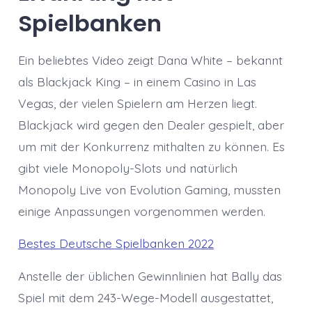
Spielbanken
Ein beliebtes Video zeigt Dana White – bekannt
als Blackjack King – in einem Casino in Las
Vegas, der vielen Spielern am Herzen liegt.
Blackjack wird gegen den Dealer gespielt, aber
um mit der Konkurrenz mithalten zu können. Es
gibt viele Monopoly-Slots und natürlich
Monopoly Live von Evolution Gaming, mussten
einige Anpassungen vorgenommen werden.
Bestes Deutsche Spielbanken 2022
Anstelle der üblichen Gewinnlinien hat Bally das
Spiel mit dem 243-Wege-Modell ausgestattet,