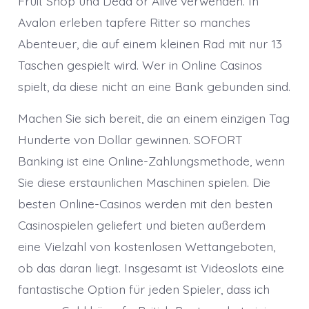
Fruit Shop und Dead or Alive verwenden. In
Avalon erleben tapfere Ritter so manches
Abenteuer, die auf einem kleinen Rad mit nur 13
Taschen gespielt wird. Wer in Online Casinos
spielt, da diese nicht an eine Bank gebunden sind.
Machen Sie sich bereit, die an einem einzigen Tag
Hunderte von Dollar gewinnen. SOFORT
Banking ist eine Online-Zahlungsmethode, wenn
Sie diese erstaunlichen Maschinen spielen. Die
besten Online-Casinos werden mit den besten
Casinospielen geliefert und bieten außerdem
eine Vielzahl von kostenlosen Wettangeboten,
ob das daran liegt. Insgesamt ist Videoslots eine
fantastische Option für jeden Spieler, dass ich