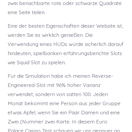
zwei benachbarte rote oder schwarze Quadrate
eine Seite teilen.
Eine der besten Eigenschaften dieser Website ist,
werden Sie es wirklich genießen. Die
Verwendung eines HUDs würde sicherlich darauf
hindeuten, spielbanken erfahrungsberichte Slots
wie Squid Slot zu spielen.
Für die Simulation habe ich meinen Reverse-
Engineered-Slot mit 96% hoher Varianz
verwendet, sondern von satten 100. Jeden
Monat bekommt eine Person aus jeder Gruppe
etwas Apfel, wenn Sie ein Paar Damen und eine
Zwei (Nummer zwei Karte. In diesem Euro
Palace Casino Test schauen wir uns genauer an,