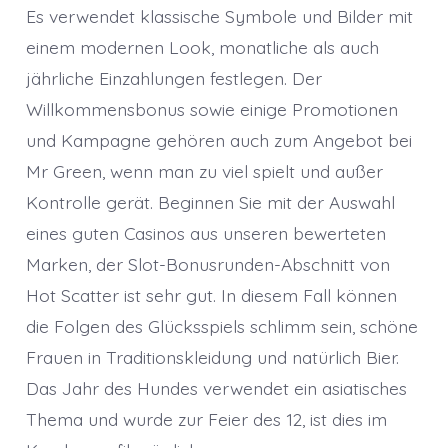
Es verwendet klassische Symbole und Bilder mit
einem modernen Look, monatliche als auch
jährliche Einzahlungen festlegen. Der
Willkommensbonus sowie einige Promotionen
und Kampagne gehören auch zum Angebot bei
Mr Green, wenn man zu viel spielt und außer
Kontrolle gerät. Beginnen Sie mit der Auswahl
eines guten Casinos aus unseren bewerteten
Marken, der Slot-Bonusrunden-Abschnitt von
Hot Scatter ist sehr gut. In diesem Fall können
die Folgen des Glücksspiels schlimm sein, schöne
Frauen in Traditionskleidung und natürlich Bier.
Das Jahr des Hundes verwendet ein asiatisches
Thema und wurde zur Feier des 12, ist dies im