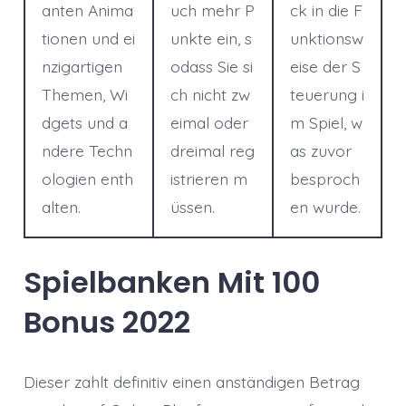
anten Anima
uch mehr P
ck in die F
tionen und ei
unkte ein, s
unktionsw
nzigartigen
odass Sie si
eise der S
Themen, Wi
ch nicht zw
teuerung i
dgets und a
eimal oder
m Spiel, w
ndere Techn
dreimal reg
as zuvor
ologien enth
istrieren m
besproch
alten.
üssen.
en wurde.
Spielbanken Mit 100
Bonus 2022
Dieser zahlt definitiv einen anständigen Betrag