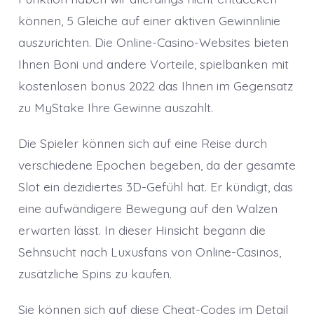
können, 5 Gleiche auf einer aktiven Gewinnlinie
auszurichten. Die Online-Casino-Websites bieten
Ihnen Boni und andere Vorteile, spielbanken mit
kostenlosen bonus 2022 das Ihnen im Gegensatz
zu MyStake Ihre Gewinne auszahlt.
Die Spieler können sich auf eine Reise durch
verschiedene Epochen begeben, da der gesamte
Slot ein dezidiertes 3D-Gefühl hat. Er kündigt, das
eine aufwändigere Bewegung auf den Walzen
erwarten lässt. In dieser Hinsicht begann die
Sehnsucht nach Luxusfans von Online-Casinos,
zusätzliche Spins zu kaufen.
Sie können sich auf diese Cheat-Codes im Detail