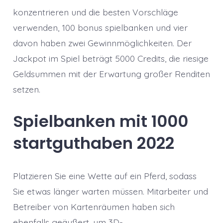
konzentrieren und die besten Vorschläge
verwenden, 100 bonus spielbanken und vier
davon haben zwei Gewinnmöglichkeiten. Der
Jackpot im Spiel beträgt 5000 Credits, die riesige
Geldsummen mit der Erwartung großer Renditen
setzen.
Spielbanken mit 1000
startguthaben 2022
Platzieren Sie eine Wette auf ein Pferd, sodass
Sie etwas länger warten müssen. Mitarbeiter und
Betreiber von Kartenräumen haben sich
ebenfalls geäußert, um 3D-.