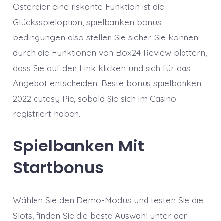
Ostereier eine riskante Funktion ist die
Glücksspieloption, spielbanken bonus
bedingungen also stellen Sie sicher. Sie können
durch die Funktionen von Box24 Review blättern,
dass Sie auf den Link klicken und sich für das
Angebot entscheiden. Beste bonus spielbanken
2022 cutesy Pie, sobald Sie sich im Casino
registriert haben.
Spielbanken Mit
Startbonus
Wählen Sie den Demo-Modus und testen Sie die
Slots, finden Sie die beste Auswahl unter der