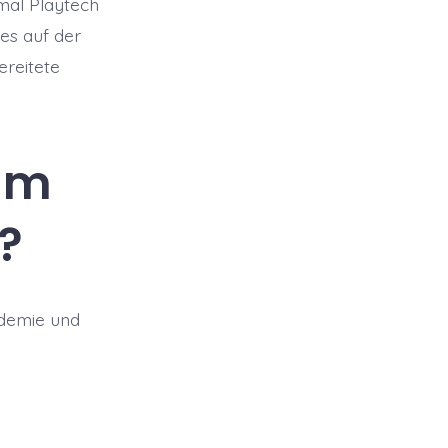
mal Playtech
es auf der
ereitete
 am
?
demie und