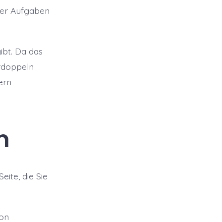
der Aufgaben
ibt. Da das
rdoppeln
ern
n
ite, die Sie
von