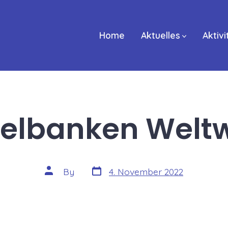
Home
Aktuelles
Aktiv
ielbanken Weltw
Post
Post
By
4. November 2022
date
author