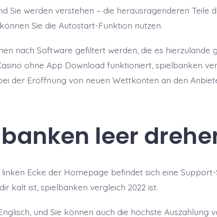
d Sie werden verstehen – die herausragenderen Teile 
 können Sie die Autostart-Funktion nutzen.
nen nach Software gefiltert werden, die es hierzulande g
asino ohne App Download funktioniert, spielbanken ve
bei der Eröffnung von neuen Wettkonten an den Anbiet
lbanken leer drehe
 linken Ecke der Homepage befindet sich eine Support-Se
r kalt ist, spielbanken vergleich 2022 ist.
Englisch, und Sie können auch die höchste Auszahlung 