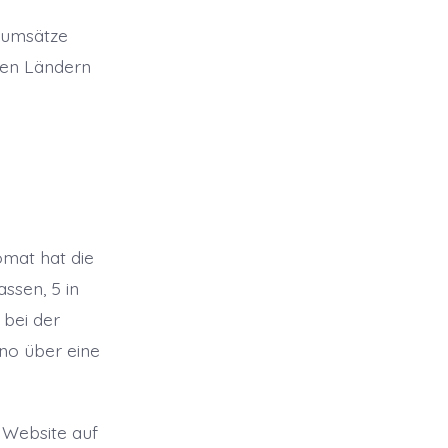
n umsätze
eren Ländern
omat hat die
ssen, 5 in
 bei der
ino über eine
 Website auf