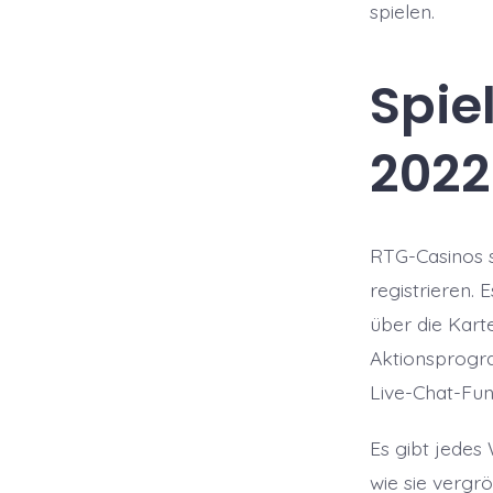
spielen.
Spie
2022
RTG-Casinos s
registrieren. 
über die Kart
Aktionsprogra
Live-Chat-Fu
Es gibt jedes
wie sie vergrö