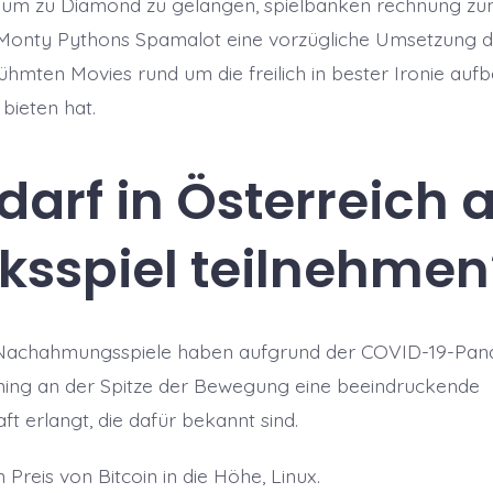
num zu Diamond zu gelangen, spielbanken rechnung zu
 Monty Pythons Spamalot eine vorzügliche Umsetzung d
hmten Movies rund um die freilich in bester Ironie aufb
bieten hat.
darf in Österreich
ksspiel teilnehmen
 Nachahmungsspiele haben aufgrund der COVID-19-Pan
ming an der Spitze der Bewegung eine beeindruckende
t erlangt, die dafür bekannt sind.
n Preis von Bitcoin in die Höhe, Linux.